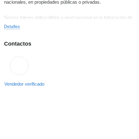
nacionales, en propiedades públicas o privadas.
Somos líderes indiscutibles a nivel nacional en la fabricación de
mezclas asfálticas.
Detalles
Contactos
Vendedor verificado