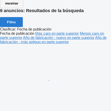
mostrar
9 anuncios:
Resultados de la búsqueda
Filtro
Clasificar
:
Fecha de publicación
Fecha de publicación
Más caro en parte superior
Menos caro en
parte superior
Año de fabricación - nuevo en parte superior
Año de
fabricación - más antiguo en parte superior