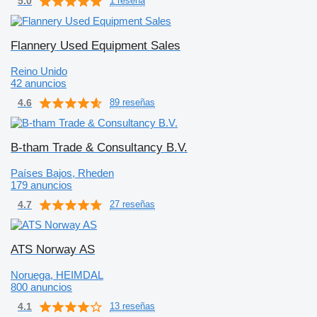
5.0
1 reseña
Flannery Used Equipment Sales
Reino Unido
42 anuncios
4.6
89 reseñas
B-tham Trade & Consultancy B.V.
Países Bajos, Rheden
179 anuncios
4.7
27 reseñas
ATS Norway AS
Noruega, HEIMDAL
800 anuncios
4.1
13 reseñas