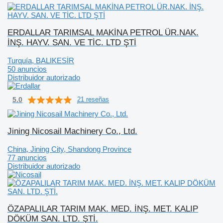
ERDALLAR TARIMSAL MAKİNA PETROL ÜR.NAK.
İNŞ. HAYV. SAN. VE TİC. LTD ŞTİ
Turquía, BALIKESİR
50 anuncios
Distribuidor autorizado
5.0
21 reseñas
Jining Nicosail Machinery Co., Ltd.
China, Jining City, Shandong Province
77 anuncios
Distribuidor autorizado
ÖZAPALILAR TARIM MAK. MED. İNŞ. MET. KALIP
DÖKÜM SAN. LTD. ŞTİ.