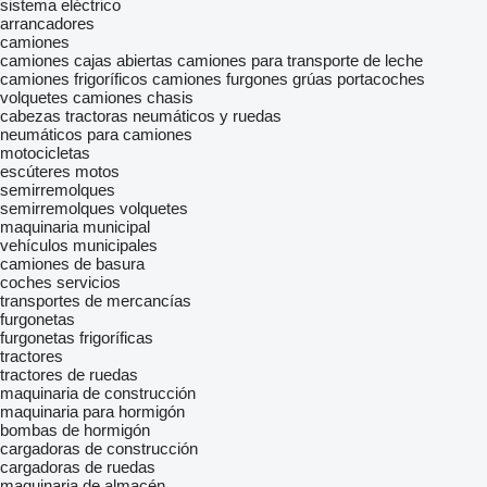
sistema eléctrico
arrancadores
camiones
camiones cajas abiertas
camiones para transporte de leche
camiones frigoríficos
camiones furgones
grúas portacoches
volquetes
camiones chasis
cabezas tractoras
neumáticos y ruedas
neumáticos para camiones
motocicletas
escúteres
motos
semirremolques
semirremolques volquetes
maquinaria municipal
vehículos municipales
camiones de basura
coches
servicios
transportes de mercancías
furgonetas
furgonetas frigoríficas
tractores
tractores de ruedas
maquinaria de construcción
maquinaria para hormigón
bombas de hormigón
cargadoras de construcción
cargadoras de ruedas
maquinaria de almacén