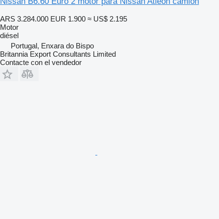
Nissan B6.60 Euro 2 motor para Nissan Atleon camión
ARS 3.284.000
EUR 1.900
≈ US$ 2.195
Motor
diésel
Portugal, Enxara do Bispo
Britannia Export Consultants Limited
Contacte con el vendedor