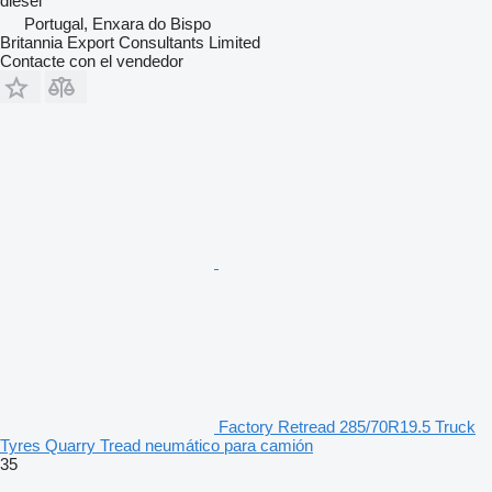
diésel
Portugal, Enxara do Bispo
Britannia Export Consultants Limited
Contacte con el vendedor
Factory Retread 285/70R19.5 Truck
Tyres Quarry Tread neumático para camión
35