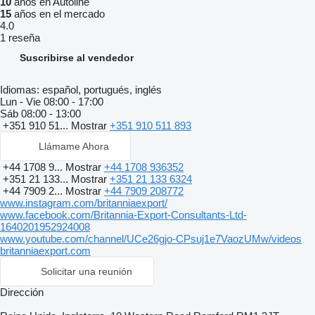
10
años en Autoline
15
años en el mercado
4.0
1 reseña
Suscribirse al vendedor
Idiomas:
español, portugués, inglés
Lun - Vie
08:00 - 17:00
Sáb
08:00 - 13:00
+351 910 51...
Mostrar
+351 910 511 893
Llámame Ahora
+44 1708 9...
Mostrar
+44 1708 936352
+351 21 133...
Mostrar
+351 21 133 6324
+44 7909 2...
Mostrar
+44 7909 208772
www.instagram.com/britanniaexport/
www.facebook.com/Britannia-Export-Consultants-Ltd-
1640201952924008
www.youtube.com/channel/UCe26gjo-CPsuj1e7VaozUMw/videos
britanniaexport.com
Solicitar una reunión
Dirección