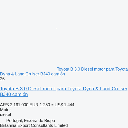
Toyota B 3.0 Diesel motor para Toyota
Dyna & Land Cruiser BJ40 camión
26
Toyota B 3.0 Diesel motor para Toyota Dyna & Land Cruiser
BJ40 camión
ARS 2.161.000
EUR 1.250
≈ US$ 1.444
Motor
diésel
Portugal, Enxara do Bispo
Britannia Export Consultants Limited