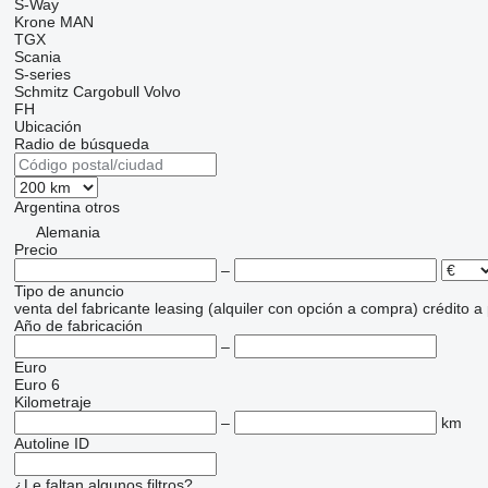
S-Way
Krone
MAN
TGX
Scania
S-series
Schmitz Cargobull
Volvo
FH
Ubicación
Radio de búsqueda
Argentina
otros
Alemania
Precio
–
Tipo de anuncio
venta
del fabricante
leasing (alquiler con opción a compra)
crédito
a
Año de fabricación
–
Euro
Euro 6
Kilometraje
–
km
Autoline ID
¿Le faltan algunos filtros?