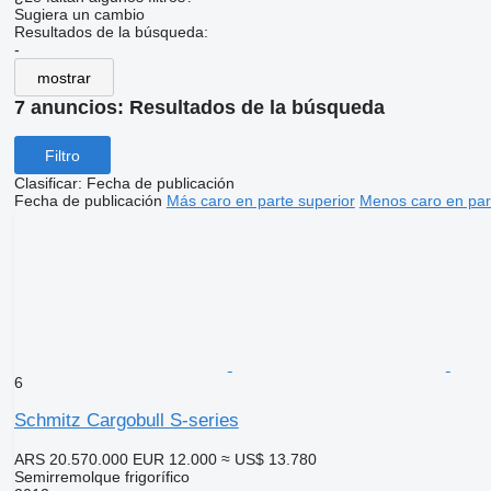
Sugiera un cambio
Resultados de la búsqueda:
-
mostrar
7 anuncios:
Resultados de la búsqueda
Filtro
Clasificar
:
Fecha de publicación
Fecha de publicación
Más caro en parte superior
Menos caro en par
6
Schmitz Cargobull S-series
ARS 20.570.000
EUR 12.000
≈ US$ 13.780
Semirremolque frigorífico