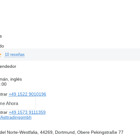
o
s
do
10 reseñas
vendedor
mán, inglés
7:00
trar
+49 1522 9010196
me Ahora
trar
+49 1573 9111359
Asttradinggmbh
del Norte-Westfalia, 44269, Dortmund, Obere Pekingstraße 77