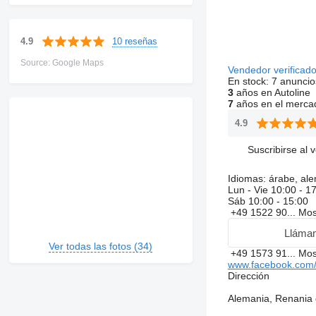
10 reseñas
4.9
Source: Google Maps
Vendedor verificad
En stock:
7 anuncio
3
años en Autoline
7
años en el merca
4.9
Suscribirse al 
Idiomas:
árabe, ale
Lun - Vie
10:00 - 1
Sáb
10:00 - 15:00
+49 1522 90...
Mos
Lláma
Ver todas las fotos (34)
+49 1573 91...
Mos
www.facebook.com/
Dirección
Alemania, Renania 