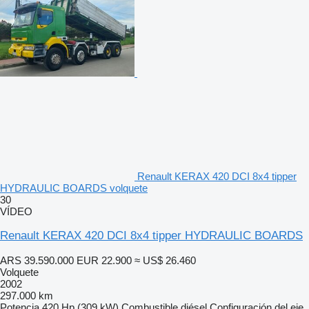
Renault KERAX 420 DCI 8x4 tipper
HYDRAULIC BOARDS volquete
30
VÍDEO
Renault KERAX 420 DCI 8x4 tipper HYDRAULIC BOARDS
ARS 39.590.000
EUR 22.900
≈ US$ 26.460
Volquete
2002
297.000 km
Potencia
420 Hp (309 kW)
Combustible
diésel
Configuración del eje