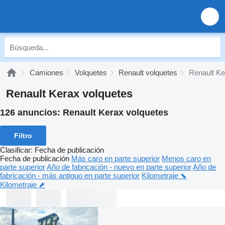
Camiones
Volquetes
Renault volquetes
Renault Ke
Renault Kerax volquetes
126 anuncios:
Renault Kerax volquetes
Filtro
Clasificar
:
Fecha de publicación
Fecha de publicación
Más caro en parte superior
Menos caro en
parte superior
Año de fabricación - nuevo en parte superior
Año de
fabricación - más antiguo en parte superior
Kilometraje ⬊
Kilometraje ⬈