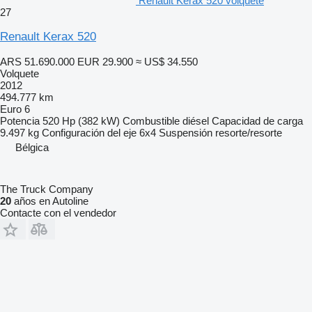
Renault Kerax 520 volquete
27
Renault Kerax 520
ARS 51.690.000
EUR 29.900
≈ US$ 34.550
Volquete
2012
494.777 km
Euro 6
Potencia
520 Hp (382 kW)
Combustible
diésel
Capacidad de carga
9.497 kg
Configuración del eje
6x4
Suspensión
resorte/resorte
Bélgica
The Truck Company
20
años en Autoline
Contacte con el vendedor