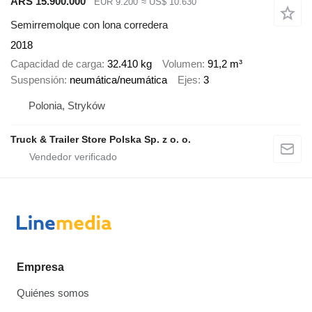
ARS 15.900.000
EUR 9.200
≈ US$ 10.630
Semirremolque con lona corredera
2018
Capacidad de carga
32.410 kg
Volumen
91,2 m³
Suspensión
neumática/neumática
Ejes
3
Polonia, Stryków
Truck & Trailer Store Polska Sp. z o. o.
Empresa
Quiénes somos