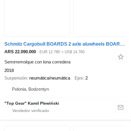
Schmitz Cargobull BOARDS 2 axle aluwheels BOARDWAND from DE Germany TOP1 CODNITION
ARS 22.090.000
EUR 12.780
≈ US$ 14.760
Semirremolque con lona corredera
2018
Suspensión
neumática/neumática
Ejes
2
Polonia, Bodzentyn
"Top Gear" Kamil Plewiński