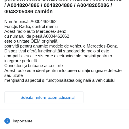
/ A0048204886 / 0048204886 / A0048205086 /
0048205086 camión
Număr piesă: A0004462062
Funcții: Radio, control meniu
Acest radio auto Mercedes-Benz
cu numărul de piesă A0004462062
este o unitate OEM originală
potrivită pentru anumite modele de vehicule Mercedes-Benz.
Dispozitivul oferă funcționalități standard de radio și este
compatibil cu alte sisteme electronice ale mașinii pentru o
integrare perfectă
Conectori și butoane accesibile
Acest radio este ideal pentru înlocuirea unității originale defecte
sau uzate
menținând aspectul și funcționalitatea originală a vehiculului
Solicitar información adicional
Importante