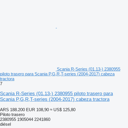
Scania R-Series (01.13-) 2380955
piloto trasero para Scania P,G,R,T-series (2004-2017) cabeza
tractora
7
Scania R-Series (01.13-) 2380955 piloto trasero para
Scania P,G,R,T-series (2004-2017) cabeza tractora
ARS 188.200
EUR 108,90
≈ US$ 125,80
Piloto trasero
2380955 1905044 2241860
diésel