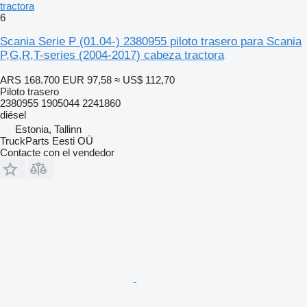
tractora
6
Scania Serie P (01.04-) 2380955 piloto trasero para Scania
P,G,R,T-series (2004-2017) cabeza tractora
ARS 168.700
EUR 97,58
≈ US$ 112,70
Piloto trasero
2380955 1905044 2241860
diésel
Estonia, Tallinn
TruckParts Eesti OÜ
Contacte con el vendedor