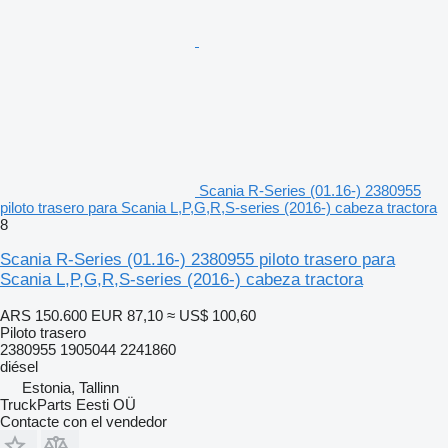
Scania R-Series (01.16-) 2380955
piloto trasero para Scania L,P,G,R,S-series (2016-) cabeza tractora
8
Scania R-Series (01.16-) 2380955 piloto trasero para
Scania L,P,G,R,S-series (2016-) cabeza tractora
ARS 150.600
EUR 87,10
≈ US$ 100,60
Piloto trasero
2380955 1905044 2241860
diésel
Estonia, Tallinn
TruckParts Eesti OÜ
Contacte con el vendedor