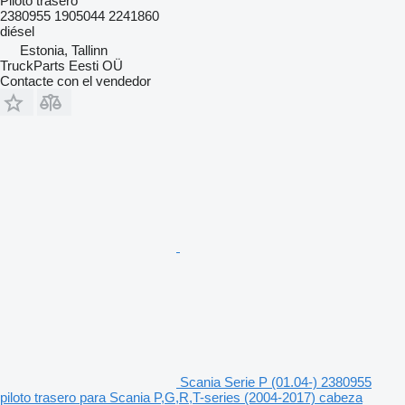
Piloto trasero
2380955 1905044 2241860
diésel
Estonia, Tallinn
TruckParts Eesti OÜ
Contacte con el vendedor
Scania Serie P (01.04-) 2380955
piloto trasero para Scania P,G,R,T-series (2004-2017) cabeza