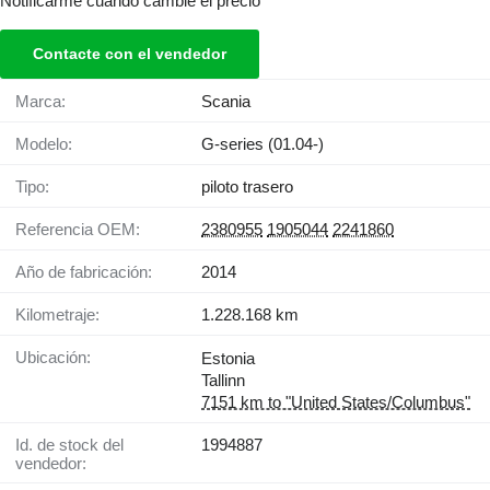
Notificarme cuando cambie el precio
Contacte con el vendedor
Marca:
Scania
Modelo:
G-series (01.04-)
Tipo:
piloto trasero
Referencia OEM:
2380955
1905044
2241860
Año de fabricación:
2014
Kilometraje:
1.228.168 km
Ubicación:
Estonia
Tallinn
7151 km to "United States/Columbus"
Id. de stock del
1994887
vendedor: