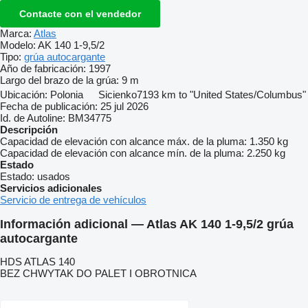
Contacte con el vendedor
Marca:
Atlas
Modelo:
AK 140 1-9,5/2
Tipo:
grúa autocargante
Año de fabricación:
1997
Largo del brazo de la grúa:
9 m
Ubicación:
Polonia
Sicienko
7193 km to "United States/Columbus"
Fecha de publicación:
25 jul 2026
Id. de Autoline:
BM34775
Descripción
Capacidad de elevación con alcance máx. de la pluma:
1.350 kg
Capacidad de elevación con alcance mín. de la pluma:
2.250 kg
Estado
Estado:
usados
Servicios adicionales
Servicio de entrega de vehículos
Información adicional — Atlas AK 140 1-9,5/2 grúa
autocargante
HDS ATLAS 140
BEZ CHWYTAK DO PALET I OBROTNICA