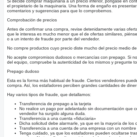
Si decide comprar maquinaria a un precio inferior, póngase en con
el propietario de la maquinaria. Una forma de engaño es present
comentarios y sugerencias para que lo comprobemos.
Comprobación de precios
Antes de confirmar una compra, revise detenidamente varias ofertas 
que le interesa es mucho menor que el de ofertas similares, piénsel
o a un intento de fraude por parte del vendedor.
No compre productos cuyo precio diste mucho del precio medio de 
No acepte compromisos dudosos o mercancías con prepago. Si no lo 
del equipo, compruebe la autenticidad de los mismos y pregunte to
Prepago dudoso
Esta es la forma más habitual de fraude. Ciertos vendedores pued
compra. Así, los estafadores perciben grandes cantidades de diner
Hay varios tipos de fraude, que detallamos:
Transferencia de prepago a la tarjeta
No realice un pago por adelantado sin documentación que con
vendedor ha surgido alguna duda.
Transferencia a una cuenta «fiduciaria»
Dicha solicitud debe alarmarle, ya que en la mayoría de los 
Transferencia a una cuenta de una empresa con un nombre 
Tenga cuidado, ya que los estafadores pueden ocultarse tra