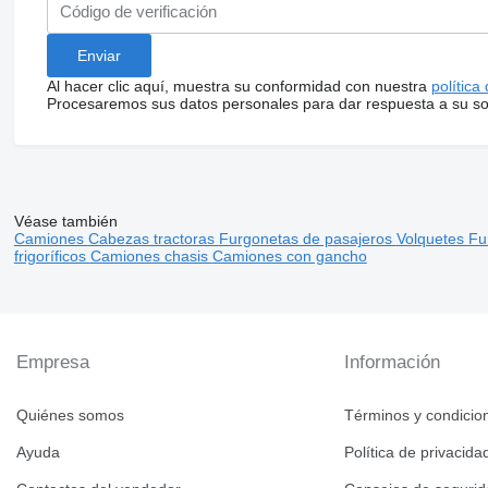
Al hacer clic aquí, muestra su conformidad con nuestra
política
Procesaremos sus datos personales para dar respuesta a su sol
Véase también
Camiones
Cabezas tractoras
Furgonetas de pasajeros
Volquetes
Fu
frigoríficos
Camiones chasis
Camiones con gancho
Empresa
Información
Quiénes somos
Términos y condicio
Ayuda
Política de privacida