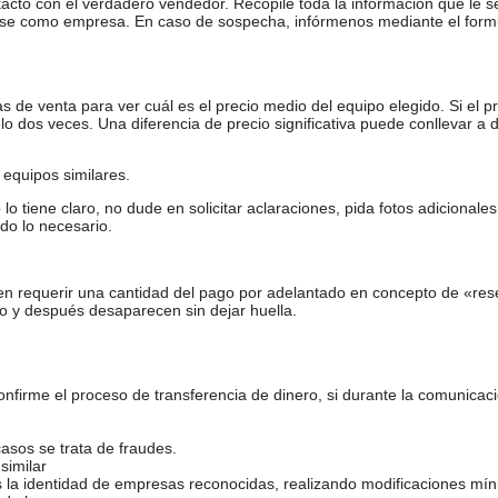
tacto con el verdadero vendedor. Recopile toda la información que le s
arse como empresa. En caso de sospecha, infórmenos mediante el form
de venta para ver cuál es el precio medio del equipo elegido. Si el pr
o dos veces. Una diferencia de precio significativa puede conllevar a 
equipos similares.
tiene claro, no dude en solicitar aclaraciones, pida fotos adicional
do lo necesario.
en requerir una cantidad del pago por adelantado en concepto de «res
o y después desaparecen sin dejar huella.
firme el proceso de transferencia de dinero, si durante la comunicaci
casos se trata de fraudes.
similar
s la identidad de empresas reconocidas, realizando modificaciones mí