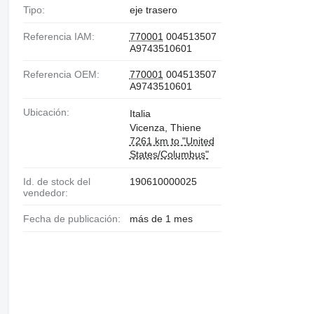
Tipo:
eje trasero
Referencia IAM:
770001
004513507
A9743510601
Referencia OEM:
770001
004513507
A9743510601
Ubicación:
Italia
Vicenza, Thiene
7261 km to "United
States/Columbus"
Id. de stock del
190610000025
vendedor:
Fecha de publicación:
más de 1 mes