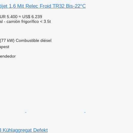
tijet 1,6 Mit Relec Froid TR32 Bis-22°C
UR 5.400
≈ US$ 6.239
 - camión frigorífico < 3.5t
(77 kW)
Combustible
diésel
apest
vendedor
3 Kühlaggregat Defekt