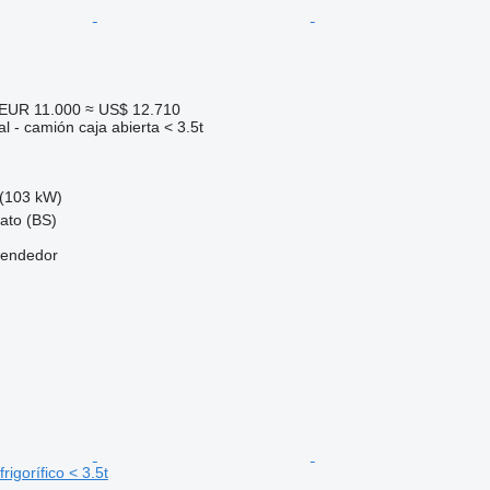
EUR 11.000
≈ US$ 12.710
l - camión caja abierta < 3.5t
(103 kW)
iato (BS)
vendedor
rigorífico < 3.5t