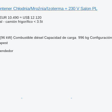
ontener Chłodnia/Mroźnia/Izoterma + 230 V Salon PL
EUR 10.490
≈ US$ 12.120
 - camión frigorífico < 3.5t
(96 kW)
Combustible
diésel
Capacidad de carga
996 kg
Configuración
apest
vendedor