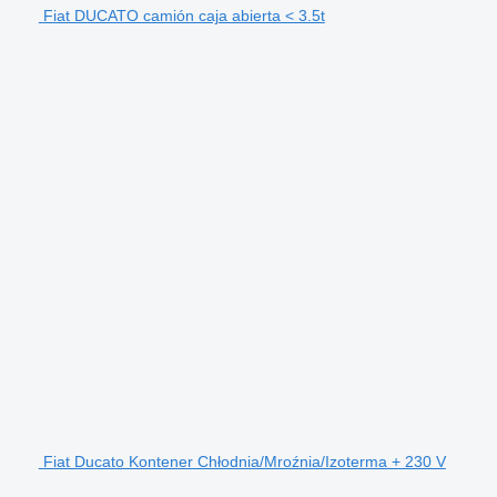
Fiat DUCATO camión caja abierta < 3.5t
Fiat Ducato Kontener Chłodnia/Mroźnia/Izoterma + 230 V