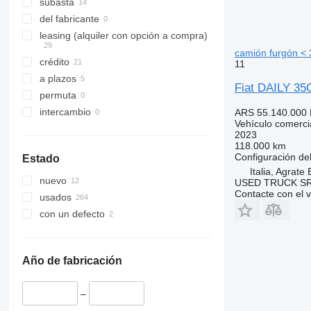
subasta
del fabricante
leasing (alquiler con opción a compra)
camión furgón < 
crédito
11
a plazos
Fiat DAILY 
permuta
intercambio
ARS 55.140.000
Vehículo comercia
2023
118.000 km
Configuración del
Estado
Italia, Agrate
nuevo
USED TRUCK S
Contacte con el 
usados
con un defecto
Año de fabricación
–