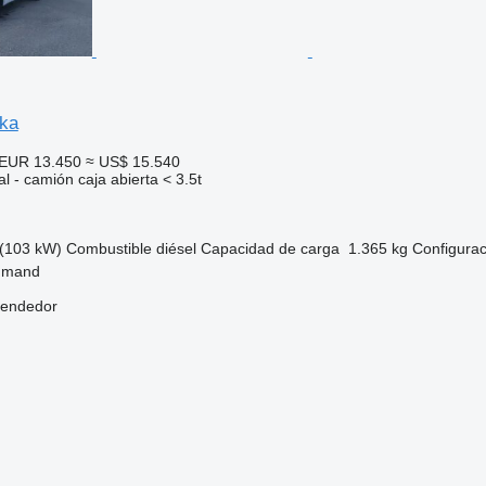
oka
EUR 13.450
≈ US$ 15.540
l - camión caja abierta < 3.5t
(103 kW)
Combustible
diésel
Capacidad de carga
1.365 kg
Configurac
igmand
vendedor