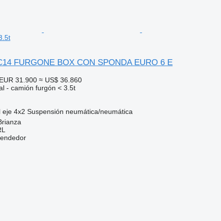
3.5t
35C14 FURGONE BOX CON SPONDA EURO 6 E
EUR 31.900
≈ US$ 36.860
l - camión furgón < 3.5t
 eje
4x2
Suspensión
neumática/neumática
 Brianza
RL
vendedor