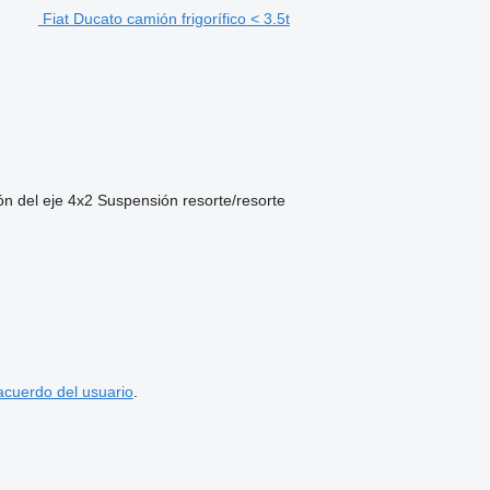
Fiat Ducato camión frigorífico < 3.5t
ón del eje
4x2
Suspensión
resorte/resorte
acuerdo del usuario
.