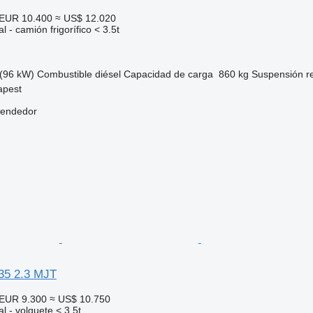
EUR 10.400
≈ US$ 12.020
 - camión frigorífico < 3.5t
(96 kW)
Combustible
diésel
Capacidad de carga
860 kg
Suspensión
r
apest
vendedor
35 2.3 MJT
EUR 9.300
≈ US$ 10.750
l - volquete < 3.5t