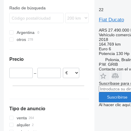
Sprinter
Navara
Premium
Town Ace
Up
Radio de búsqueda
22
V-Class
T-series
ToyoAce
Vario
Trafic
Fiat Ducato
Vito
ARS 27.490.000
Argentina
eCitan
Vehículo comercial
2018
otros
eVito
164.769 km
Polonia
Euro 6
Potencia
130 Hp 
Hungría
Precio
Polonia, Bral
Alemania
P.W. GRIB
Rumanía
Contacte con el 
–
Países Bajos
Italia
Suscríbase para 
Dinamarca
Bélgica
Suscribirse
mostrar todos
Al hacer clic aq
Tipo de anuncio
venta
alquiler