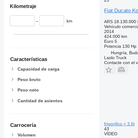
Kilometraje
Fiat Ducato K
–
km
ARS 18.130.000
Vehículo comercial
2014
424.000 km
Euro 5
Potencia
130 Hp 
Hungría, Bud
Laslo Truck
Características
Contacte con el 
Capacidad de carga
Peso bruto
Peso neto
Cantidad de asientos
frigorífico < 3.5t
Carrocería
43
VÍDEO
Volumen