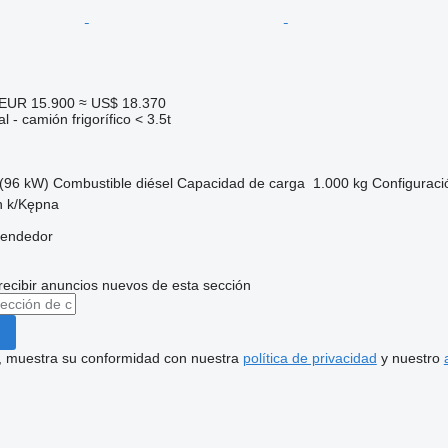
EUR 15.900
≈ US$ 18.370
 - camión frigorífico < 3.5t
(96 kW)
Combustible
diésel
Capacidad de carga
1.000 kg
Configuraci
in k/Kępna
vendedor
recibir anuncios nuevos de esta sección
uí, muestra su conformidad con nuestra
política de privacidad
y nuestro