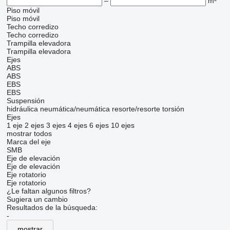
–
m³
Piso móvil
Piso móvil
Techo corredizo
Techo corredizo
Trampilla elevadora
Trampilla elevadora
Ejes
ABS
ABS
EBS
EBS
Suspensión
hidráulica
neumática/neumática
resorte/resorte
torsión
Ejes
1 eje
2 ejes
3 ejes
4 ejes
6 ejes
10 ejes
mostrar todos
Marca del eje
SMB
Eje de elevación
Eje de elevación
Eje rotatorio
Eje rotatorio
¿Le faltan algunos filtros?
Sugiera un cambio
Resultados de la búsqueda:
-
mostrar