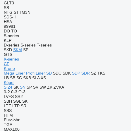
GLT3
SB
NTG
STTM3N
SDS-H
HSA
99981
DO
TO
S-series
KLP
D-series
S-series
T-series
SKD
SKM
SP
GTS
K-series
CF
Krone
Mega Liner
Profi Liner
SD
SDC
SDK
SDP
SDR
SZ
TKS
LB
SB
SC
SKB
SLA
XS
Kögel
S 24
SK
SN
SP
SV
SW
ZK
ZVKA
0-2
0-3
O-3
LVFS
SR2
SBH
SGL
SK
LTF
LTP
SR
SBS
HTM
Eurolohr
TGA
MAX100