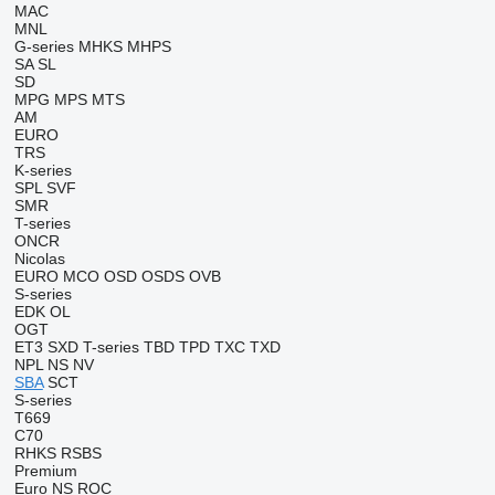
MAC
MNL
G-series
MHKS
MHPS
SA
SL
SD
MPG
MPS
MTS
AM
EURO
TRS
K-series
SPL
SVF
SMR
T-series
ONCR
Nicolas
EURO
MCO
OSD
OSDS
OVB
S-series
EDK
OL
OGT
ET3
SXD
T-series
TBD
TPD
TXC
TXD
NPL
NS
NV
SBA
SCT
S-series
T669
C70
RHKS
RSBS
Premium
Euro
NS
ROC