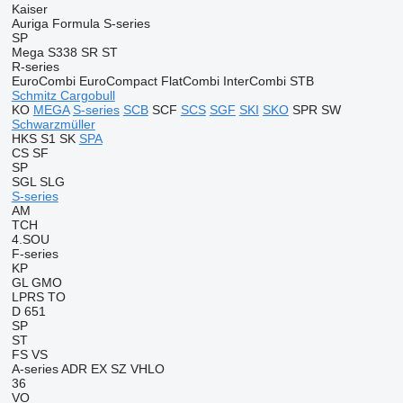
Kaiser
Auriga
Formula
S-series
SP
Mega
S338
SR
ST
R-series
EuroCombi
EuroCompact
FlatCombi
InterCombi
STB
Schmitz Cargobull
KO
MEGA
S-series
SCB
SCF
SCS
SGF
SKI
SKO
SPR
SW
Schwarzmüller
HKS
S1
SK
SPA
CS
SF
SP
SGL
SLG
S-series
AM
TCH
4.SOU
F-series
KP
GL
GMO
LPRS
TO
D 651
SP
ST
FS
VS
A-series
ADR
EX
SZ
VHLO
36
VO