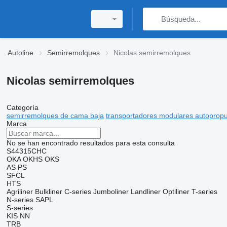
Autoline
Semirremolques
Nicolas semirremolques
Nicolas semirremolques
Categoría
semirremolques de cama baja
transportadores modulares autoprop
Marca
No se han encontrado resultados para esta consulta
S44315CHC
OKA
OKHS
OKS
AS
PS
SFCL
HTS
Agriliner
Bulkliner
C-series
Jumboliner
Landliner
Optiliner
T-series
N-series
SAPL
S-series
KIS
NN
TRB