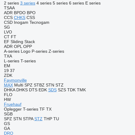
2 series
3 series
4 series
5 series
6 series
E series
TSAA
ADR
BPDO
BPO
CCS
CHKS
CSS
CSD
Inogam
Tecnogam
SG
LVO
CT
FT
EF
Sliding
Stack
ADR
OPL
OPP
A-series
Logo
P-series
Z-series
TXA
L-series
T-series
EM
19
37
ZDK
Faymonville
MAX
Multi
SPZ
STBZ
STN
STZ
DHKA
DHKS
DTS
EDK
SDS
SZS
TDK
TMK
FLO
HW
Fruehauf
Oplegger
T-series
TF
TX
SGB
SPZ
STN
STPA
STZ
THP
TU
GS
GA
DRO