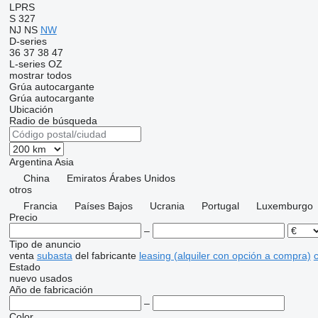
LPRS
S 327
NJ
NS
NW
D-series
36
37
38
47
L-series
OZ
mostrar todos
Grúa autocargante
Grúa autocargante
Ubicación
Radio de búsqueda
Argentina
Asia
China
Emiratos Árabes Unidos
otros
Francia
Países Bajos
Ucrania
Portugal
Luxemburgo
Precio
–
Tipo de anuncio
venta
subasta
del fabricante
leasing (alquiler con opción a compra)
c
Estado
nuevo
usados
Año de fabricación
–
Color