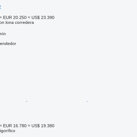
r
≈ EUR 20.250
≈ US$ 23.390
on lona corredera
nín
vendedor
≈ EUR 16.780
≈ US$ 19.380
gorífico