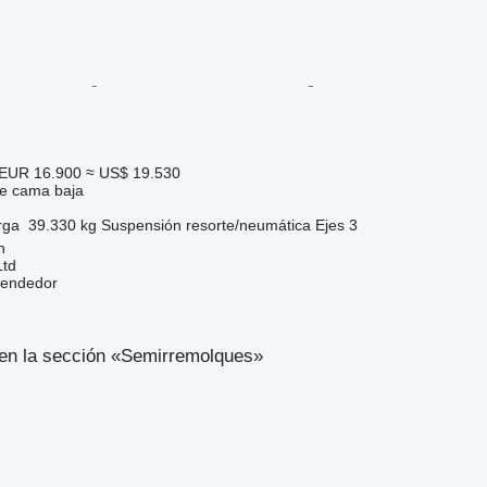
EUR 16.900
≈ US$ 19.530
e cama baja
rga
39.330 kg
Suspensión
resorte/neumática
Ejes
3
n
td
vendedor
en la sección «Semirremolques»