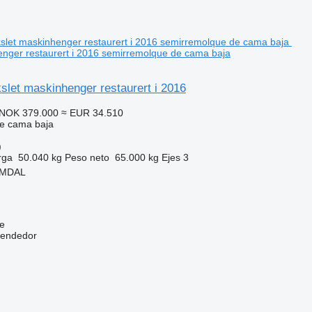
enger restaurert i 2016 semirremolque de cama baja
slet maskinhenger restaurert i 2016
NOK 379.000
≈ EUR 34.510
e cama baja
)
rga
50.040 kg
Peso neto
65.000 kg
Ejes
3
IMDAL
e
vendedor