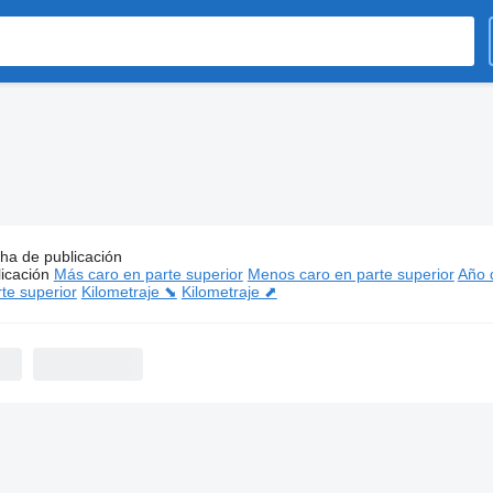
ha de publicación
:
Hafo semirremolques
icación
Más caro en parte superior
Menos caro en parte superior
Año d
te superior
Kilometraje ⬊
Kilometraje ⬈