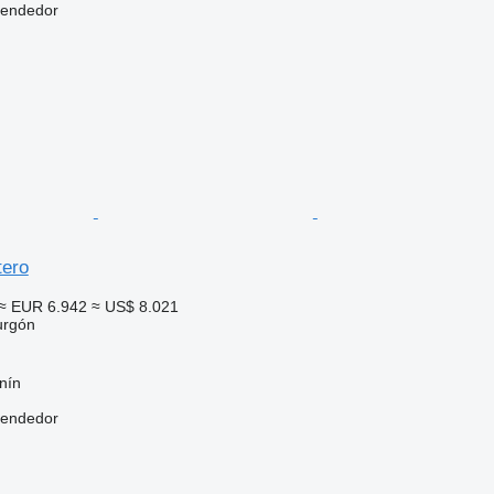
vendedor
tero
≈ EUR 6.942
≈ US$ 8.021
urgón
nín
vendedor