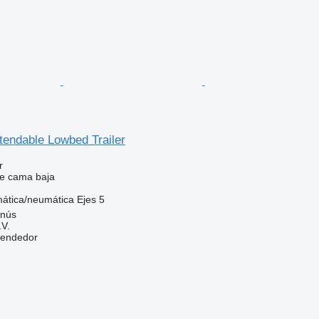
tendable Lowbed Trailer
r
e cama baja
ática/neumática
Ejes
5
anús
V.
vendedor