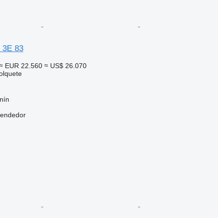
 3E 83
≈ EUR 22.560
≈ US$ 26.070
olquete
nín
vendedor