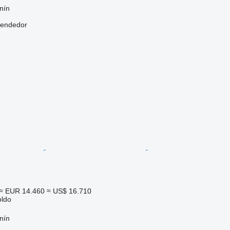
nín
vendedor
≈ EUR 14.460
≈ US$ 16.710
oldo
nín