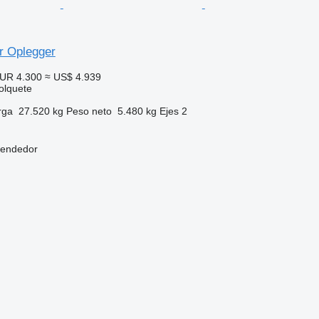
r Oplegger
UR 4.300
≈ US$ 4.939
olquete
rga
27.520 kg
Peso neto
5.480 kg
Ejes
2
vendedor