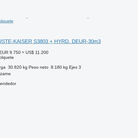
olquete
USTE-KAISER S3803 + HYRD. DEUR-30m3
EUR 9.750
≈ US$ 11.200
olquete
rga
30.820 kg
Peso neto
8.180 kg
Ejes
3
dzame
vendedor