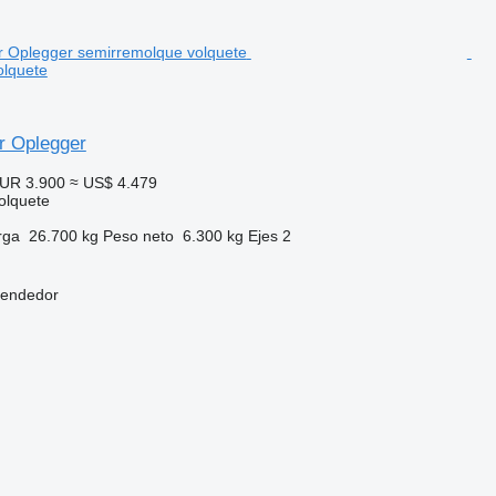
olquete
r Oplegger
UR 3.900
≈ US$ 4.479
olquete
rga
26.700 kg
Peso neto
6.300 kg
Ejes
2
vendedor