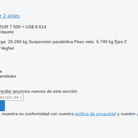
r 2 axles
EUR 7.500
≈ US$ 8.614
olquete
rga
26.260 kg
Suspensión
parabólica
Peso neto
6.740 kg
Ejes
2
 Veghel
e
vendedor
recibir anuncios nuevos de esta sección
uí, muestra su conformidad con nuestra
política de privacidad
y nuestro