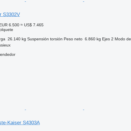
r S3302V
EUR 6.500
≈ US$ 7.465
olquete
rga
26.140 kg
Suspensión
torsión
Peso neto
6.860 kg
Ejes
2
Modo de
ssieux
vendedor
ste-Kaiser S4303A