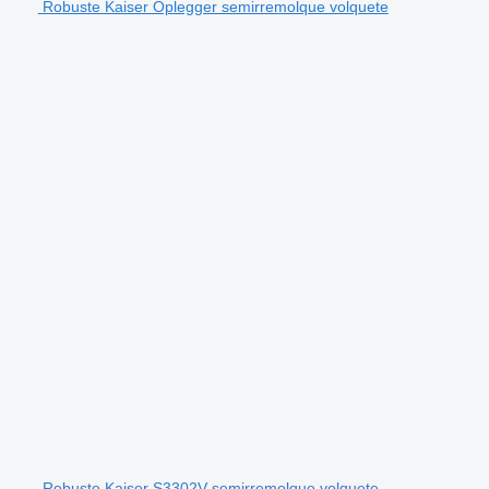
Robuste Kaiser Oplegger semirremolque volquete
Robuste Kaiser S3302V semirremolque volquete