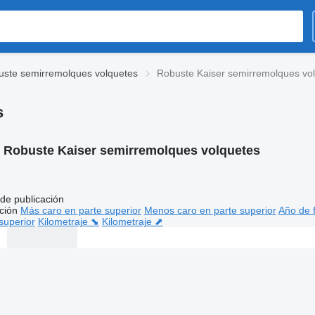
ste semirremolques volquetes
Robuste Kaiser semirremolques vo
s
:
Robuste Kaiser semirremolques volquetes
de publicación
ción
Más caro en parte superior
Menos caro en parte superior
Año de f
superior
Kilometraje ⬊
Kilometraje ⬈