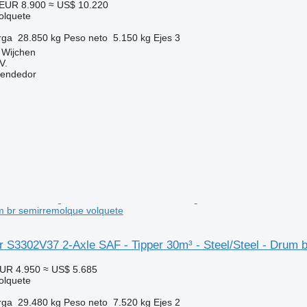
EUR 8.900
≈ US$ 10.220
olquete
rga
28.850 kg
Peso neto
5.150 kg
Ejes
3
 Wijchen
V.
vendedor
um br semirremolque volquete
 S3302V37 2-Axle SAF - Tipper 30m³ - Steel/Steel - Drum b
UR 4.950
≈ US$ 5.685
olquete
rga
29.480 kg
Peso neto
7.520 kg
Ejes
2