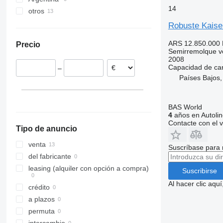
14
otros
Países Bajos
Robuste Kaise
Bélgica
ARS 12.850.000
Precio
Francia
Semirremolque v
Polonia
2008
Capacidad de ca
–
Países Bajos,
BAS World
4
años en Autolin
Contacte con el 
Tipo de anuncio
venta
Suscríbase para 
del fabricante
leasing (alquiler con opción a compra)
Suscribirse
Al hacer clic aq
crédito
a plazos
permuta