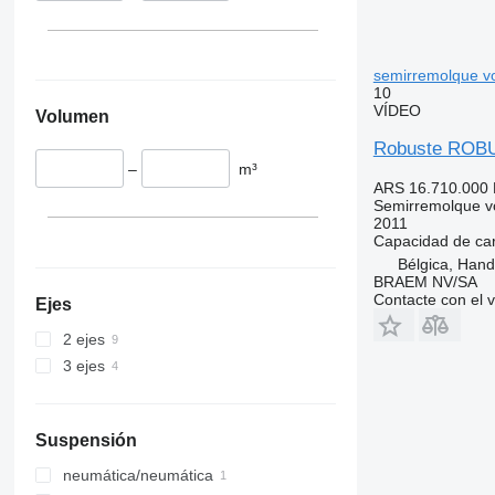
semirremolque v
10
VÍDEO
Volumen
Robuste ROB
–
m³
ARS 16.710.000
Semirremolque v
2011
Capacidad de ca
Bélgica, Han
BRAEM NV/SA
Contacte con el 
Ejes
2 ejes
3 ejes
Suspensión
neumática/neumática