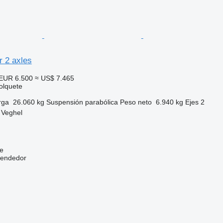
r 2 axles
EUR 6.500
≈ US$ 7.465
olquete
rga
26.060 kg
Suspensión
parabólica
Peso neto
6.940 kg
Ejes
2
 Veghel
e
vendedor