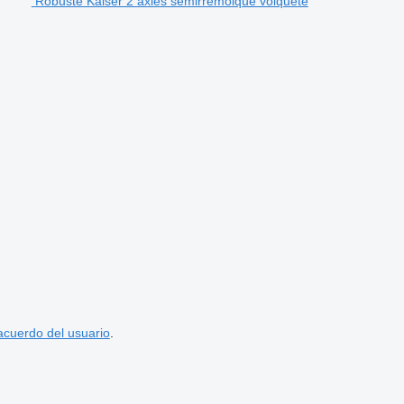
Robuste Kaiser 2 axles semirremolque volquete
acuerdo del usuario
.