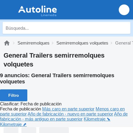
Semirremolques
Semirremolques volquetes
General 
General Trailers semirremolques
volquetes
9 anuncios:
General Trailers semirremolques
volquetes
Filtro
Clasificar
:
Fecha de publicación
Fecha de publicación
Más caro en parte superior
Menos caro en
parte superior
Año de fabricación - nuevo en parte superior
Año de
fabricación - más antiguo en parte superior
Kilometraje ⬊
Kilometraje ⬈