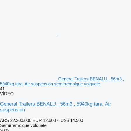
General Trailers BENALU , 56m3 ,
5940kg tara, Air suspension semirremolque volquete
41
VÍDEO
General Trailers BENALU , 56m3 , 5940kg tara, Air
suspension
ARS 22.300.000
EUR 12.900
≈ US$ 14.900
Semirremolque volquete
2003