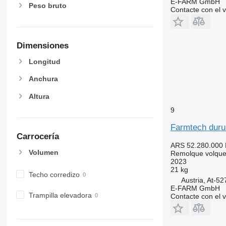
E-FARM GmbH
Peso bruto
Contacte con el 
Dimensiones
Longitud
Anchura
Altura
9
Farmtech duru
Carrocería
ARS 52.280.000
Volumen
Remolque volque
2023
21 kg
Techo corredizo
Austria, At-5
E-FARM GmbH
Trampilla elevadora
Contacte con el 