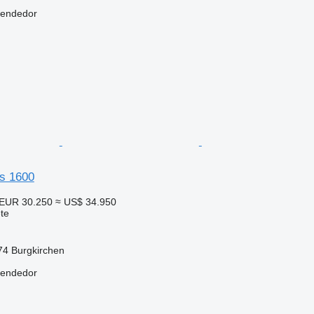
vendedor
s 1600
EUR 30.250
≈ US$ 34.950
te
274 Burgkirchen
vendedor