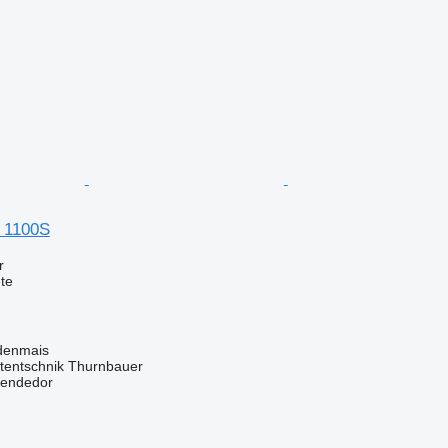
 1100S
r
te
denmais
tentschnik Thurnbauer
vendedor