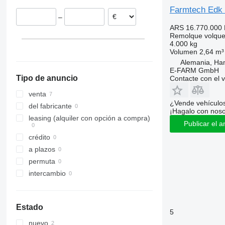
Farmtech Edk
–
ARS 16.770.000
Remolque volque
4.000 kg
Volumen
2,64 m³
Alemania, Ha
E-FARM GmbH
Tipo de anuncio
Contacte con el 
venta
¿Vende vehículo
del fabricante
¡Hagalo con noso
leasing (alquiler con opción a compra)
Publicar el a
crédito
a plazos
permuta
intercambio
Estado
5
nuevo