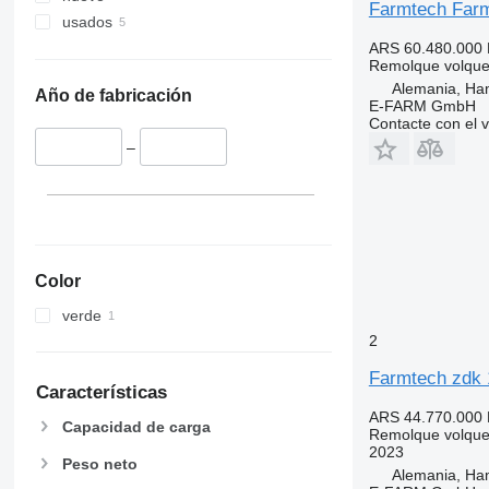
Farmtech Farm
usados
ARS 60.480.000
Remolque volque
Alemania, Ha
Año de fabricación
E-FARM GmbH
Contacte con el 
–
Color
verde
2
Farmtech zdk 
Características
ARS 44.770.000
Capacidad de carga
Remolque volque
2023
Peso neto
Alemania, Ha