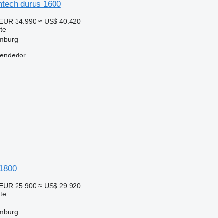
tech durus 1600
EUR 34.990
≈ US$ 40.420
te
mburg
vendedor
1800
EUR 25.900
≈ US$ 29.920
te
mburg