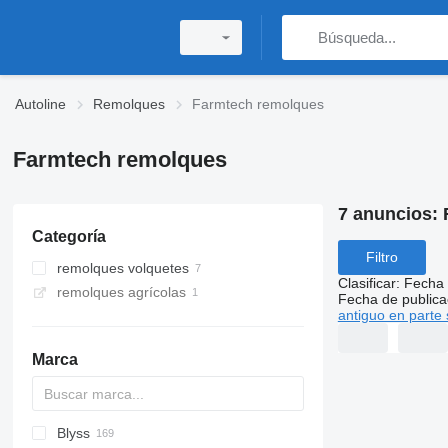
Autoline
Remolques
Farmtech remolques
Farmtech remolques
7 anuncios:
Categoría
Filtro
remolques volquetes
Clasificar
:
Fecha 
remolques agrícolas
Fecha de publica
antiguo en parte 
Marca
Blyss
PA
HTS
GTB
PS
22
Brevis