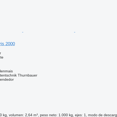
is 2000
r
te
denmais
tentschnik Thurnbauer
vendedor
 kg, volumen: 2,64 m³, peso neto: 1.000 kg, ejes: 1, modo de descarga: