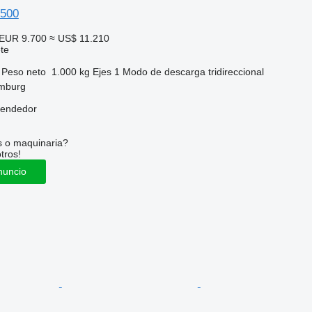
 500
EUR 9.700
≈ US$ 11.210
te
Peso neto
1.000 kg
Ejes
1
Modo de descarga
tridireccional
mburg
vendedor
s o maquinaria?
tros!
nuncio