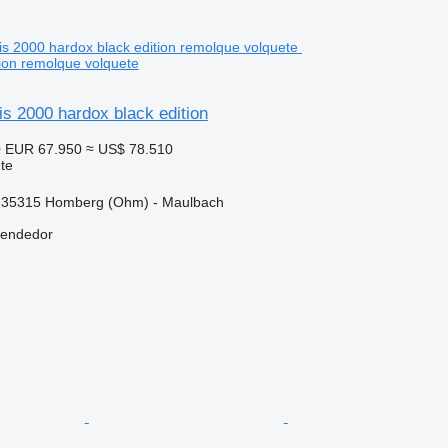
tion remolque volquete
s 2000 hardox black edition
0
EUR 67.950
≈ US$ 78.510
te
-35315 Homberg (Ohm) - Maulbach
vendedor