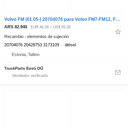
Volvo FM (01.05-) 20704076 para Volvo FM7-FM12, FM, FMX (1998-2014) cabeza tractora
ARS 82.940
EUR 48,39
≈ US$ 55,58
Recambio - elementos de sujeción
20704076 20428753 3173109
diésel
Estonia, Tallinn
TruckParts Eesti OÜ