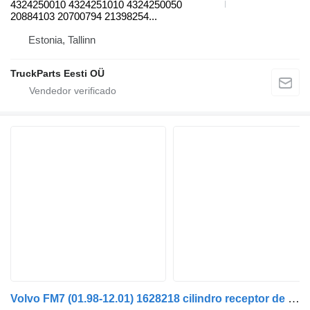
4324250010 4324251010 4324250050
20884103 20700794 21398254...
Estonia, Tallinn
TruckParts Eesti OÜ
Volvo FM7 (01.98-12.01) 1628218 cilindro receptor de embrague para Volvo FM7-FM12, FM, FMX (1998-2014) cabeza tractora