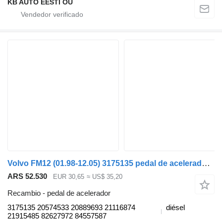
KB AUTO EESTI OÜ
Volvo FM12 (01.98-12.05) 3175135 pedal de acelerador para Volvo FM7-FM12, FM, FMX (1998-2014) cabeza tractora
ARS 52.530
EUR 30,65
≈ US$ 35,20
Recambio - pedal de acelerador
3175135 20574533 20889693 21116874
diésel
21915485 82627972 84557587