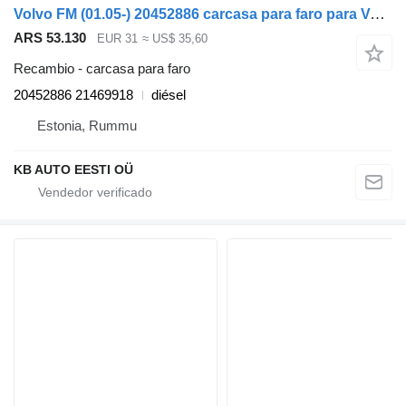
Volvo FM (01.05-) 20452886 carcasa para faro para Volvo FM7-FM12, FM, FMX (1998-2014) camión
ARS 53.130
EUR 31
≈ US$ 35,60
Recambio - carcasa para faro
20452886 21469918
diésel
Estonia, Rummu
KB AUTO EESTI OÜ