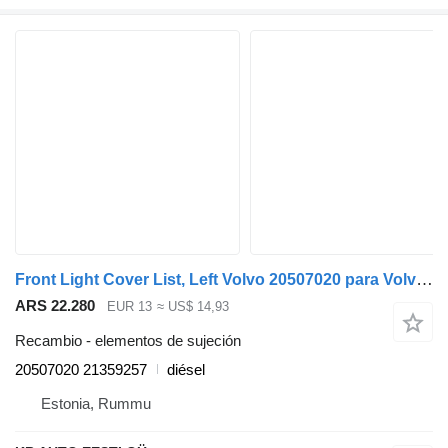
Front Light Cover List, Left Volvo 20507020 para Volvo FM7-FM12, FM, FMX (1998-2014) camión
ARS 22.280
EUR 13
≈ US$ 14,93
Recambio - elementos de sujeción
20507020 21359257
diésel
Estonia, Rummu