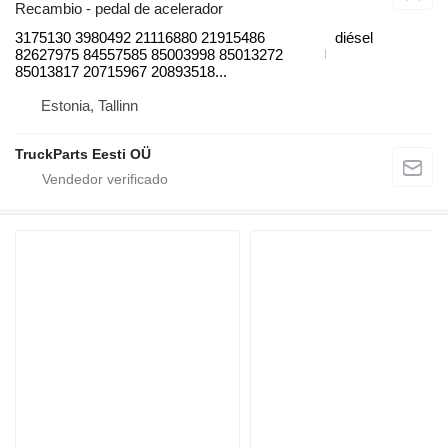
Recambio - pedal de acelerador
3175130 3980492 21116880 21915486
diésel
82627975 84557585 85003998 85013272
85013817 20715967 20893518...
Estonia, Tallinn
TruckParts Eesti OÜ