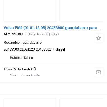
Volvo FM9 (01.01-12.05) 20453900 guardabarro para Volvo FM7-FM12, FM, FMX (1998-2014) cabeza tractora
ARS 95.380
EUR 55,65
≈ US$ 63,91
Recambio - guardabarro
20453900 21021129 20453901
diésel
Estonia, Tallinn
TruckParts Eesti OÜ