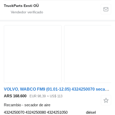
TruckParts Eesti OÜ
VOLVO, WABCO FM9 (01.01-12.05) 4324250070 secador de aire para Volvo FM7-FM12, FM, FMX (1998-2014) cabeza tractora
ARS 168.600
EUR 98,39
≈ US$ 113
Recambio - secador de aire
4324250070 4324250080 4324251050
diésel