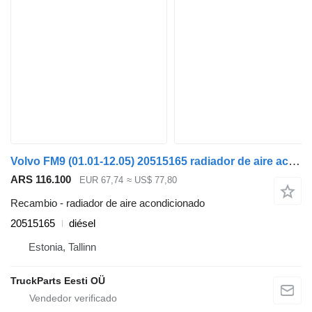
Volvo FM9 (01.01-12.05) 20515165 radiador de aire acondicionado para Volvo FM7-FM12, FM, FMX (1998-2014) cabeza tractora
ARS 116.100
EUR 67,74
≈ US$ 77,80
Recambio - radiador de aire acondicionado
20515165
diésel
Estonia, Tallinn
TruckParts Eesti OÜ