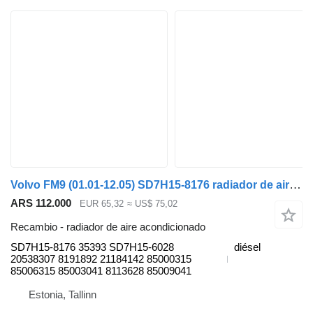
Volvo FM9 (01.01-12.05) SD7H15-8176 radiador de aire acondicionado para Volvo FM7-FM12, FM, FMX (1998-2014) cabeza tractora
ARS 112.000
EUR 65,32
≈ US$ 75,02
Recambio - radiador de aire acondicionado
SD7H15-8176 35393 SD7H15-6028
diésel
20538307 8191892 21184142 85000315
85006315 85003041 8113628 85009041
Estonia, Tallinn