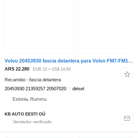
Volvo 20453930 fascia delantera para Volvo FM7-FM12, FM, FMX (1998-2014) camión
ARS 22.280
EUR 13
≈ US$ 14,93
Recambio - fascia delantera
20453930 21359257 20507020
diésel
Estonia, Rummu
KB AUTO EESTI OÜ