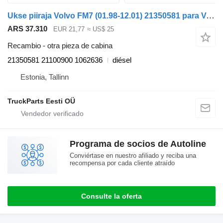
Ukse piiraja Volvo FM7 (01.98-12.01) 21350581 para Volvo FM7-FM12, FM, FMX (1998-2014) cabeza tractora
ARS 37.310
EUR 21,77
≈ US$ 25
Recambio - otra pieza de cabina
21350581 21100900 1062636
diésel
Estonia, Tallinn
TruckParts Eesti OÜ
Programa de socios de Autoline
Conviértase en nuestro afiliado y reciba una
recompensa por cada cliente atraído
Consulte la oferta