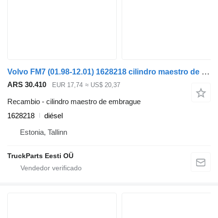
Volvo FM7 (01.98-12.01) 1628218 cilindro maestro de embrague para Volvo FM7-FM12, FM, FMX (1998-2014) cabeza tractora
ARS 30.410
EUR 17,74
≈ US$ 20,37
Recambio - cilindro maestro de embrague
1628218
diésel
Estonia, Tallinn
TruckParts Eesti OÜ