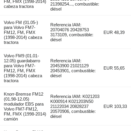
FM, FMX (1998-2014)
21398254..., combustible:
cabeza tractora
diésel
Volvo FM (01.05-)
Referencia IAM:
para Volvo FM7-
20704076 20428753
FM12, FM, FMX
EUR 48,39
3173109, combustible:
(1998-2014) cabeza
diésel
tractora
Volvo FM9 (01.01-
12.05) guardabarro
Referencia IAM:
para Volvo FM7-
20453900 21021129
EUR 55,65
FM12, FM, FMX
20453901, combustible:
(1998-2014) cabeza
diésel
tractora
Knorr-Bremse FM12
Referencia IAM: K021203
(01.98-12.05)
K000914 K021203N50
modulador EBS para
21122034 20828237
EUR 103,33
Volvo FM7-FM12,
20570906, combustible:
FM, FMX (1998-2014)
diésel
camión