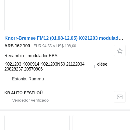
Knorr-Bremse FM12 (01.98-12.05) K021203 modulador EBS para Volvo FM7-FM12, FM, FMX (1998-2014) camión
ARS 162.100
EUR 94,55
≈ US$ 108,60
Recambio - modulador EBS
K021203 K000914 K021203N50 21122034
diésel
20828237 20570906
Estonia, Rummu
KB AUTO EESTI OÜ