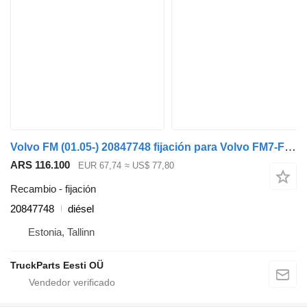
Volvo FM (01.05-) 20847748 fijación para Volvo FM7-FM12, FM, FMX (1998-2014) cabeza tractora
ARS 116.100
EUR 67,74
≈ US$ 77,80
Recambio - fijación
20847748
diésel
Estonia, Tallinn
TruckParts Eesti OÜ