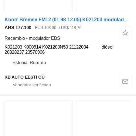
Knorr-Bremse FM12 (01.98-12.05) K021203 modulador EBS para Volvo FM7-FM12, FM, FMX (1998-2014) camión
ARS 177.100
EUR 103,30
≈ US$ 118,70
Recambio - modulador EBS
K021203 K000914 K021203N50 21122034
diésel
20828237 20570906
Estonia, Rummu
KB AUTO EESTI OÜ