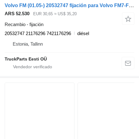
Volvo FM (01.05-) 20532747 fijación para Volvo FM7-FM12, FM, FMX (1998-2014) cabeza tractora
ARS 52.530
EUR 30,65
≈ US$ 35,20
Recambio - fijación
20532747 21176296 7421176296
diésel
Estonia, Tallinn
TruckParts Eesti OÜ