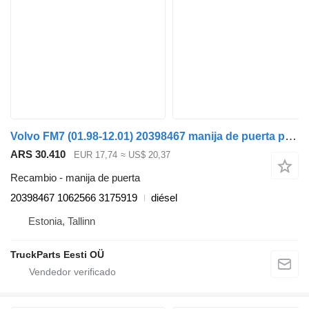
Volvo FM7 (01.98-12.01) 20398467 manija de puerta para Volvo FM7-FM12, FM, FMX (1998-2014) cabeza tractora
ARS 30.410
EUR 17,74
≈ US$ 20,37
Recambio - manija de puerta
20398467 1062566 3175919
diésel
Estonia, Tallinn
TruckParts Eesti OÜ