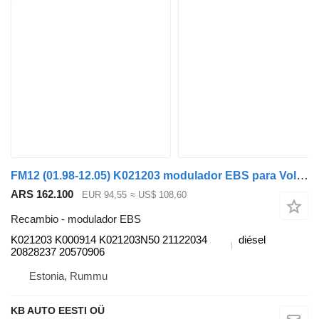
FM12 (01.98-12.05) K021203 modulador EBS para Volvo FM7-FM12, FM, FMX (1998-2014) camión
ARS 162.100
EUR 94,55
≈ US$ 108,60
Recambio - modulador EBS
K021203 K000914 K021203N50 21122034
diésel
20828237 20570906
Estonia, Rummu
KB AUTO EESTI OÜ