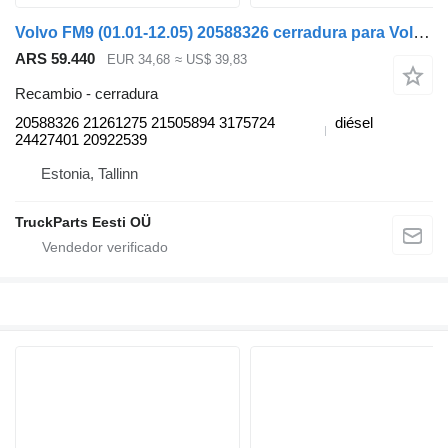
Volvo FM9 (01.01-12.05) 20588326 cerradura para Volvo FM7-FM12, FM, FMX (1998-2014) cabeza tractora
ARS 59.440
EUR 34,68
≈ US$ 39,83
Recambio - cerradura
20588326 21261275 21505894 3175724
diésel
24427401 20922539
Estonia, Tallinn
TruckParts Eesti OÜ