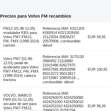
Precios para Volvo FM recambios
FM12 (01.98-12.05)
Referencia IAM: K021203
modulador EBS para
K000914 K021203N50
Volvo FM7-FM12,
21122034 20828237
EUR 94,55
FM, FMX (1998-2014)
20570906, combustible:
camión
diésel
Referencia IAM: 3175130
Volvo FM7 (01.98-
3980492 21116880
12.01) pedal de
21915486 82627975
acelerador para Volvo
84557585 85003998
EUR 100,81
FM7-FM12, FM, FMX
85013272 85013817
(1998-2014) cabeza
20715967 20893518...,
tractora
combustible: diésel
Referencia IAM:
VOLVO, WABCO
4324250070 4324250080
FM9 (01.01-12.05)
4324251050 4324250010
secador de aire para
4324251010 4324250050
EUR 98,39
Volvo FM7-FM12,
20884103 20700794