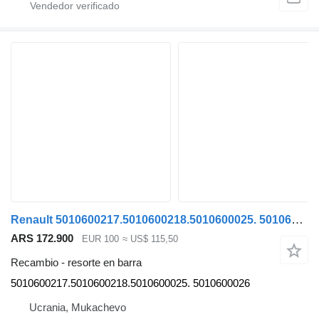
Renault 5010600217.5010600218.5010600025. 5010600026 resorte en barra para Renault MAGNUM,PREMIUM,RANGE.GAMA camión
ARS 172.900
EUR 100
≈ US$ 115,50
Recambio - resorte en barra
5010600217.5010600218.5010600025. 5010600026
Ucrania, Mukachevo