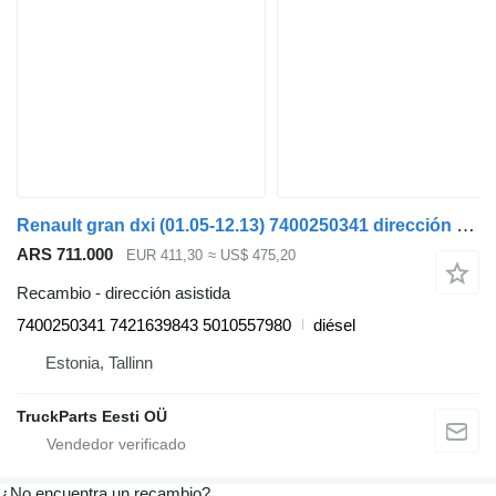
Renault gran dxi (01.05-12.13) 7400250341 dirección asistida para Renault Magnum (1990-2014) cabeza tractora
ARS 711.000
EUR 411,30
≈ US$ 475,20
Recambio - dirección asistida
7400250341 7421639843 5010557980
diésel
Estonia, Tallinn
TruckParts Eesti OÜ
¿No encuentra un recambio?