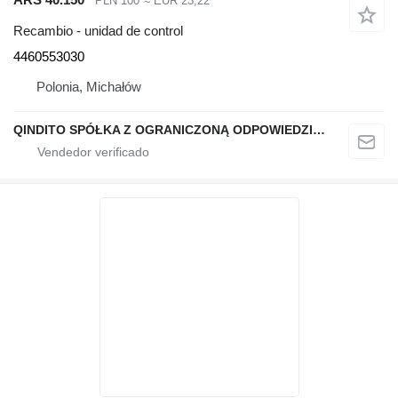
PLN 100
≈ EUR 23,22
Recambio - unidad de control
4460553030
Polonia, Michałów
QINDITO SPÓŁKA Z OGRANICZONĄ ODPOWIEDZIALNOŚCIĄ