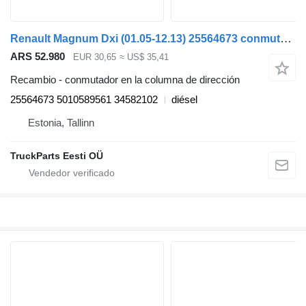
Renault Magnum Dxi (01.05-12.13) 25564673 conmutador en la columna de dirección para Renault Magnum (1990-2014) cabeza tractora
ARS 52.980
EUR 30,65
≈ US$ 35,41
Recambio - conmutador en la columna de dirección
25564673 5010589561 34582102
diésel
Estonia, Tallinn
TruckParts Eesti OÜ