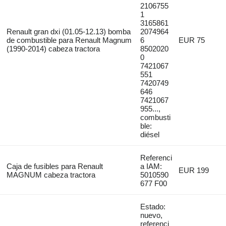
2106755
1
3165861
Renault gran dxi (01.05-12.13) bomba
2074964
de combustible para Renault Magnum
6
EUR 75
(1990-2014) cabeza tractora
8502020
0
7421067
551
7420749
646
7421067
955...,
combusti
ble:
diésel
Referenci
Caja de fusibles para Renault
a IAM:
EUR 199
MAGNUM cabeza tractora
5010590
677 F00
Estado:
nuevo,
referenci