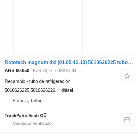
Rototech magnum dxi (01.05-12.13) 5010626225 tubo de refrigeración para Renault Magnum (1990-2014) cabeza tractora
ARS 80.850
EUR 46,77
≈ US$ 54,04
Recambio - tubo de refrigeración
5010626225 5010626226
diésel
Estonia, Tallinn
TruckParts Eesti OÜ