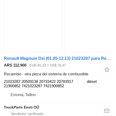
Renault Magnum Dxi (01.05-12.13) 21023287 para Renault Magnum (1990-2014) cabeza tractora
ARS 112.900
EUR 65,32
≈ US$ 75,47
Recambio - otra pieza del sistema de combustible
21023287 20509138 20733422 20783917
diésel
21900852 7421023287 7421900852
Estonia, Tallinn
TruckParts Eesti OÜ