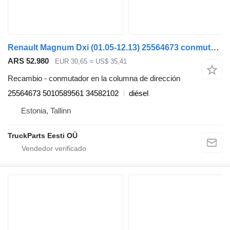
Renault Magnum Dxi (01.05-12.13) 25564673 conmutador en la columna de dirección para Renault Magnum (1990-2014) cabeza tractora
ARS 52.980
EUR 30,65
≈ US$ 35,41
Recambio - conmutador en la columna de dirección
25564673 5010589561 34582102
diésel
Estonia, Tallinn
TruckParts Eesti OÜ