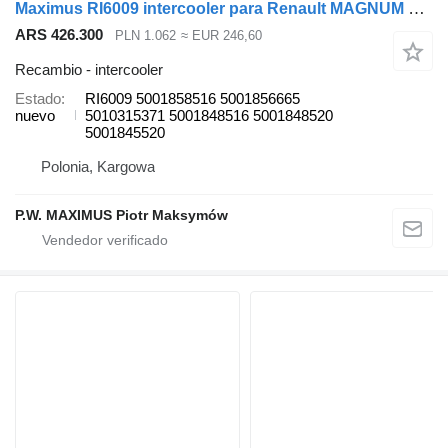
Maximus RI6009 intercooler para Renault MAGNUM E-TECH camión
ARS 426.300
PLN 1.062
≈ EUR 246,60
Recambio - intercooler
Estado
RI6009 5001858516 5001856665
nuevo
5010315371 5001848516 5001848520
5001845520
Polonia, Kargowa
P.W. MAXIMUS Piotr Maksymów