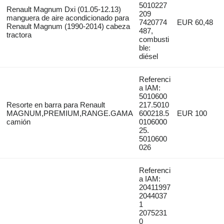
5010227
Renault Magnum Dxi (01.05-12.13)
209
manguera de aire acondicionado para
7420774
EUR 60,48
Renault Magnum (1990-2014) cabeza
487,
tractora
combusti
ble:
diésel
Referenci
a IAM:
5010600
Resorte en barra para Renault
217.5010
MAGNUM,PREMIUM,RANGE.GAMA
600218.5
EUR 100
camión
0106000
25.
5010600
026
Referenci
a IAM:
20411997
2044037
1
2075231
0