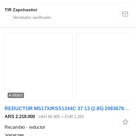
TIR Zapchastini
VÍDEO
REDUCTOR MS17X/RSS1344C 37:13 (2.85) 20836786 para Renault Magnum cabeza tractora
ARS 2.218.000
UAH 66.000
≈ EUR 1.283
Recambio - reductor
20836786