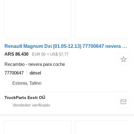
Renault Magnum Dxi (01.05-12.13) 77700647 nevera para coche para Renault Magnum (1990-2014) cabeza tractora
ARS 86.430
EUR 50
≈ US$ 57,77
Recambio - nevera para coche
77700647
diésel
Estonia, Tallinn
TruckParts Eesti OÜ