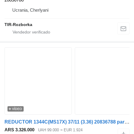
Ucrania, Cherlyani
TIR-Rozborka
VÍDEO
REDUCTOR 1344C(MS17X) 37/11 (3.36) 20836788 para Renault Premium, Magnum cabeza tractora
ARS 3.326.000
UAH 99.000
≈ EUR 1.924