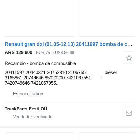
Renault gran dxi (01.05-12.13) 20411997 bomba de combustible para Renault Magnum (1990-2014) cabeza tractora
ARS 129.600
EUR 75
≈ US$ 86,66
Recambio - bomba de combustible
20411997 20440371 20752310 21067551
diésel
3165861 20749646 85020200 7421067551
7420749646 7421067955...
Estonia, Tallinn
TruckParts Eesti OÜ