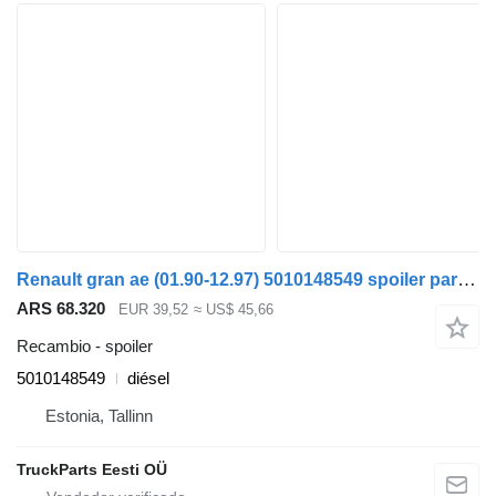
Renault gran ae (01.90-12.97) 5010148549 spoiler para Renault Magnum (1990-2014) cabeza tractora
ARS 68.320
EUR 39,52
≈ US$ 45,66
Recambio - spoiler
5010148549
diésel
Estonia, Tallinn
TruckParts Eesti OÜ