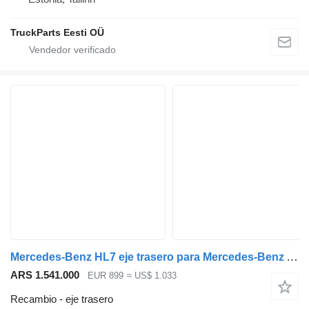
TruckParts Eesti OÜ
Mercedes-Benz HL7 eje trasero para Mercedes-Benz Actros Arocs Antos Econic Axor Atego 4x2 4x4 6x4 8x4 8x8 8x6 6x6 HL7 HL 7 camión
ARS 1.541.000
EUR 899
≈ US$ 1.033
Recambio - eje trasero