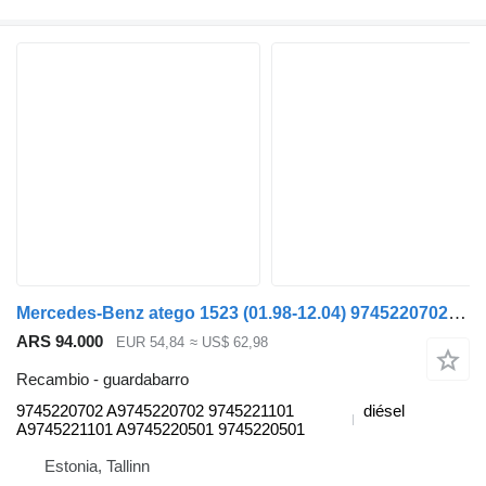
Mercedes-Benz atego 1523 (01.98-12.04) 9745220702 guardabarro para Mercedes-Benz Atego, Atego 2, Atego 3 (1996-) cabeza tractora
ARS 94.000
EUR 54,84
≈ US$ 62,98
Recambio - guardabarro
9745220702 A9745220702 9745221101
diésel
A9745221101 A9745220501 9745220501
Estonia, Tallinn