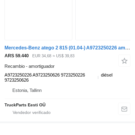
Mercedes-Benz atego 2 815 (01.04-) A9723250226 amortiguador para Mercedes-Benz Atego, Atego 2, Atego 3 (1996-) cabeza tractora
ARS 59.440
EUR 34,68
≈ US$ 39,83
Recambio - amortiguador
A9723250226 A9723250626 9723250226
diésel
9723250626
Estonia, Tallinn
TruckParts Eesti OÜ