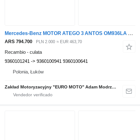
Mercedes-Benz MOTOR ATEGO 3 ANTOS OM936LA 9360101241 culata para Mercedes-Benz ATEGO ANTOS camión
ARS 794.700
PLN 2.000
≈ EUR 463,70
Recambio - culata
9360101241 -> 9360100941 9360100641
Polonia, Łuków
Zakład Motoryzacyjny "EURO MOTO" Adam Modrzewski