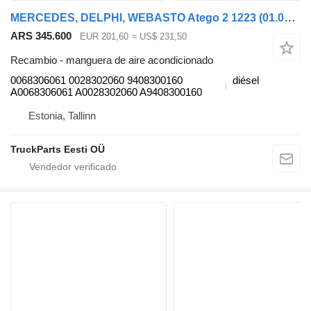
MERCEDES, DELPHI, WEBASTO Atego 2 1223 (01.04-) 0068306061 manguera de aire acondicionado para Mercedes-Benz Atego, Atego 2, Atego 3 (1996-) cabeza tractora
ARS 345.600
EUR 201,60
≈ US$ 231,50
Recambio - manguera de aire acondicionado
0068306061 0028302060 9408300160
diésel
A0068306061 A0028302060 A9408300160
Estonia, Tallinn
TruckParts Eesti OÜ