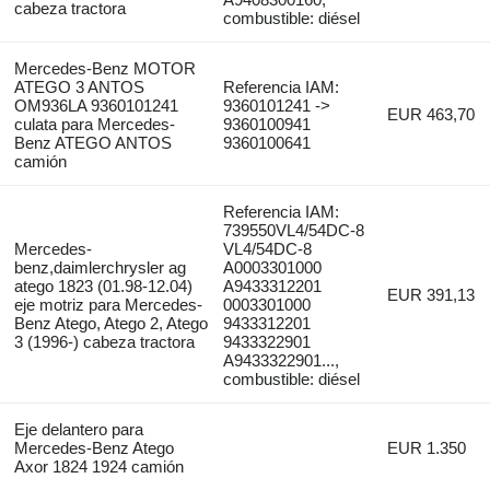
cabeza tractora
combustible: diésel
Mercedes-Benz MOTOR
ATEGO 3 ANTOS
Referencia IAM:
OM936LA 9360101241
9360101241 ->
EUR 463,70
culata para Mercedes-
9360100941
Benz ATEGO ANTOS
9360100641
camión
Referencia IAM:
739550VL4/54DC-8
Mercedes-
VL4/54DC-8
benz,daimlerchrysler ag
A0003301000
atego 1823 (01.98-12.04)
A9433312201
EUR 391,13
eje motriz para Mercedes-
0003301000
Benz Atego, Atego 2, Atego
9433312201
3 (1996-) cabeza tractora
9433322901
A9433322901...,
combustible: diésel
Eje delantero para
Mercedes-Benz Atego
EUR 1.350
Axor 1824 1924 camión