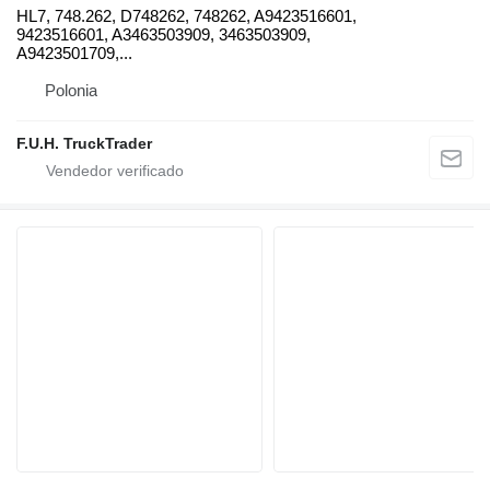
HL7, 748.262, D748262, 748262, A9423516601,
9423516601, A3463503909, 3463503909,
A9423501709,...
Polonia
F.U.H. TruckTrader