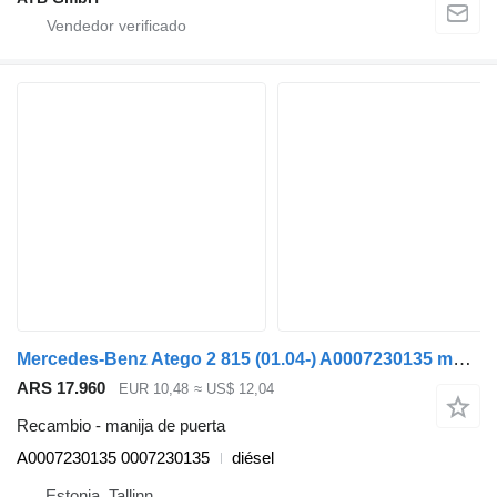
Mercedes-Benz Atego 2 815 (01.04-) A0007230135 manija de puerta para Mercedes-Benz Atego, Atego 2, Atego 3 (1996-) cabeza tractora
ARS 17.960
EUR 10,48
≈ US$ 12,04
Recambio - manija de puerta
A0007230135 0007230135
diésel
Estonia, Tallinn