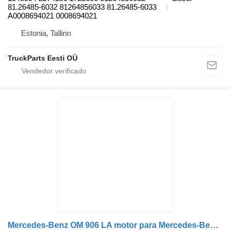
81.26485-6032 81264856033 81.26485-6033
A0008694021 0008694021
Estonia, Tallinn
TruckParts Eesti OÜ
Mercedes-Benz OM 906 LA motor para Mercedes-Benz Atego 1223 camión