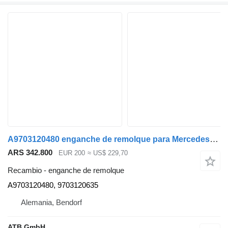
A9703120480 enganche de remolque para Mercedes-Benz Atego 7,5t camión
ARS 342.800
EUR 200
≈ US$ 229,70
Recambio - enganche de remolque
A9703120480, 9703120635
Alemania, Bendorf
ATB GmbH