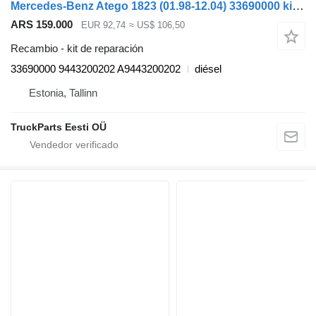
Mercedes-Benz Atego 1823 (01.98-12.04) 33690000 kit de reparación para Mercedes-Benz Atego, Atego 2, Atego 3 (1996-) cabeza tractora
ARS 159.000
EUR 92,74
≈ US$ 106,50
Recambio - kit de reparación
33690000 9443200202 A9443200202
diésel
Estonia, Tallinn
TruckParts Eesti OÜ