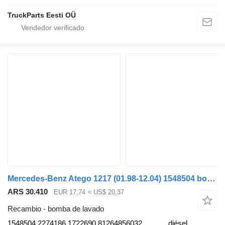
TruckParts Eesti OÜ
Mercedes-Benz Atego 1217 (01.98-12.04) 1548504 bomba de lavado para Mercedes-Benz Atego, Atego 2, Atego 3 (1996-) cabeza tractora
ARS 30.410
EUR 17,74
≈ US$ 20,37
Recambio - bomba de lavado
1548504 2274186 1722690 81264856032
diésel