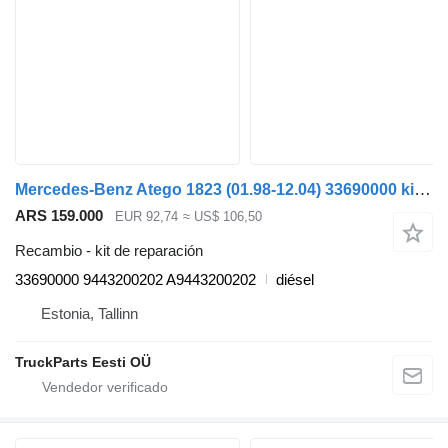
Mercedes-Benz Atego 1823 (01.98-12.04) 33690000 kit de reparación para Mercedes-Benz Atego, Atego 2, Atego 3 (1996-) cabeza tractora
ARS 159.000
EUR 92,74
≈ US$ 106,50
Recambio - kit de reparación
33690000 9443200202 A9443200202
diésel
Estonia, Tallinn
TruckParts Eesti OÜ