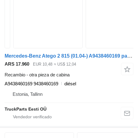
Mercedes-Benz Atego 2 815 (01.04-) A9438460169 para Mercedes-Benz Atego, Atego 2, Atego 3 (1996-) cabeza tractora
ARS 17.960
EUR 10,48
≈ US$ 12,04
Recambio - otra pieza de cabina
A9438460169 9438460169
diésel
Estonia, Tallinn
TruckParts Eesti OÜ