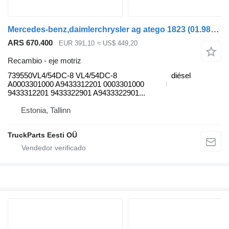
Mercedes-benz,daimlerchrysler ag atego 1823 (01.98-12.04) 739550VL4/54DC-8 eje motriz para Mercedes-Benz Atego, Atego 2, Atego 3 (1996-) cabeza tractora
ARS 670.400
EUR 391,10
≈ US$ 449,20
Recambio - eje motriz
739550VL4/54DC-8 VL4/54DC-8
diésel
A0003301000 A9433312201 0003301000
9433312201 9433322901 A9433322901...
Estonia, Tallinn
TruckParts Eesti OÜ