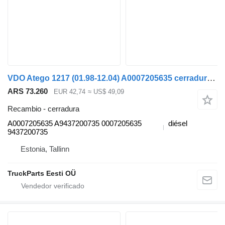
VDO Atego 1217 (01.98-12.04) A0007205635 cerradura para Mercedes-Benz Atego, Atego 2, Atego 3 (1996-) cabeza tractora
ARS 73.260
EUR 42,74
≈ US$ 49,09
Recambio - cerradura
A0007205635 A9437200735 0007205635
diésel
9437200735
Estonia, Tallinn
TruckParts Eesti OÜ