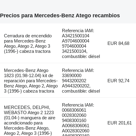
Precios para Mercedes-Benz Atego recambios
Referencia IAM:
Cerradura de encendido
A3421500104
para Mercedes-Benz
A9704600004
EUR 84,68
Atego, Atego 2, Atego 3
9704600004
(1996-) cabeza tractora
3421500104,
combustible: diésel
Mercedes-Benz Atego
Referencia IAM:
1823 (01.98-12.04) kit de
33690000
reparación para Mercedes-
9443200202
EUR 92,74
Benz Atego, Atego 2, Atego
A9443200202,
3 (1996-) cabeza tractora
combustible: diésel
Referencia IAM:
MERCEDES, DELPHI,
0068306061
WEBASTO Atego 2 1223
0028302060
(01.04-) manguera de aire
9408300160
acondicionado para
EUR 201,61
A0068306061
Mercedes-Benz Atego,
A0028302060
Atego 2, Atego 3 (1996-)
A9408300160,