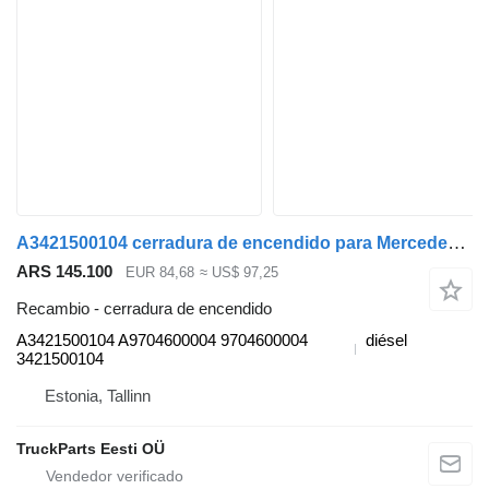
A3421500104 cerradura de encendido para Mercedes-Benz Atego, Atego 2, Atego 3 (1996-) cabeza tractora
ARS 145.100
EUR 84,68
≈ US$ 97,25
Recambio - cerradura de encendido
A3421500104 A9704600004 9704600004
diésel
3421500104
Estonia, Tallinn
TruckParts Eesti OÜ