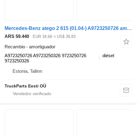
Mercedes-Benz atego 2 815 (01.04-) A9723250726 amortiguador para Mercedes-Benz Atego, Atego 2, Atego 3 (1996-) cabeza tractora
ARS 59.440
EUR 34,68
≈ US$ 39,83
Recambio - amortiguador
A9723250726 A9723250326 9723250726
diésel
9723250326
Estonia, Tallinn
TruckParts Eesti OÜ