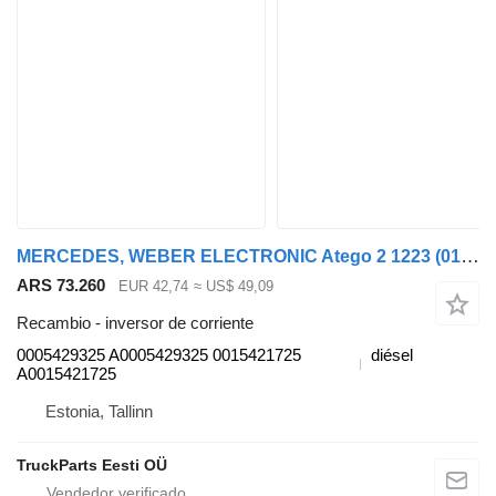
MERCEDES, WEBER ELECTRONIC Atego 2 1223 (01.04-) 0005429325 inversor de corriente para Mercedes-Benz Atego, Atego 2, Atego 3 (1996-) cabeza tractora
ARS 73.260
EUR 42,74
≈ US$ 49,09
Recambio - inversor de corriente
0005429325 A0005429325 0015421725
diésel
A0015421725
Estonia, Tallinn
TruckParts Eesti OÜ