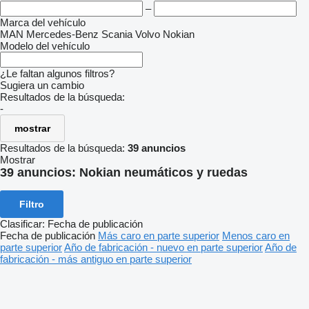
–
Marca del vehículo
MAN
Mercedes-Benz
Scania
Volvo
Nokian
Modelo del vehículo
¿Le faltan algunos filtros?
Sugiera un cambio
Resultados de la búsqueda:
-
mostrar
Resultados de la búsqueda:
39 anuncios
Mostrar
39 anuncios:
Nokian neumáticos y ruedas
Filtro
Clasificar
:
Fecha de publicación
Fecha de publicación
Más caro en parte superior
Menos caro en
parte superior
Año de fabricación - nuevo en parte superior
Año de
fabricación - más antiguo en parte superior