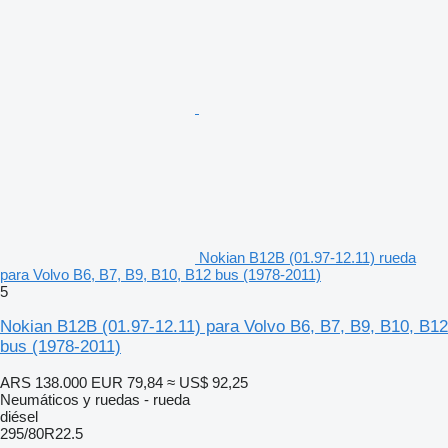
Nokian B12B (01.97-12.11) rueda
para Volvo B6, B7, B9, B10, B12 bus (1978-2011)
5
Nokian B12B (01.97-12.11) para Volvo B6, B7, B9, B10, B12
bus (1978-2011)
ARS 138.000
EUR 79,84
≈ US$ 92,25
Neumáticos y ruedas - rueda
diésel
295/80R22.5