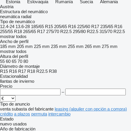
Estonia
Eslovaquia
Rumanía
Suecia
Alemania
Austria
Estructura del neumático
neumática radial
Tipo de neumático
12.4-24
13.6-28
185/65 R15
205/65 R16
225/60 R17
235/65 R16
255/55 R18
265/65 R17
275/70 R22.5
295/80 R22.5
315/70 R22.5
mostrar todos
Ancho de perfil
185 mm
205 mm
225 mm
235 mm
255 mm
265 mm
275 mm
mostrar todos
Altura del perfil
55
60
65
70
80
Diámetro de montaje
R15
R16
R17
R18
R22.5
R38
Estacionalidad
llantas de invierno
Precio
–
Tipo de anuncio
venta
subasta
del fabricante
leasing (alquiler con opción a compra)
crédito
a plazos
permuta
intercambio
Estado
nuevo
usados
Año de fabricación