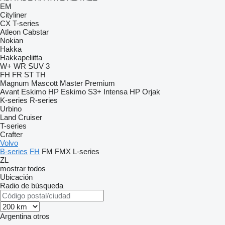
EM
Cityliner
CX
T-series
Atleon
Cabstar
Nokian
Hakka
Hakkapeliitta
W+
WR SUV 3
FH
FR
ST
TH
Magnum
Mascott
Master
Premium
Avant
Eskimo HP
Eskimo S3+
Intensa HP
Orjak
K-series
R-series
Urbino
Land Cruiser
T-series
Crafter
Volvo
B-series
FH
FM
FMX
L-series
ZL
mostrar todos
Ubicación
Radio de búsqueda
Argentina
otros