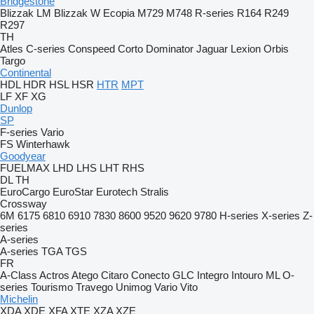
Bridgestone
Blizzak LM
Blizzak W
Ecopia
M729
M748
R-series
R164
R249
R297
TH
Atles
C-series
Conspeed
Corto
Dominator
Jaguar
Lexion
Orbis
Targo
Continental
HDL
HDR
HSL
HSR
HTR
MPT
LF
XF
XG
Dunlop
SP
F-series
Vario
FS
Winterhawk
Goodyear
FUELMAX
LHD
LHS
LHT
RHS
DL
TH
EuroCargo
EuroStar
Eurotech
Stralis
Crossway
6M
6175
6810
6910
7830
8600
9520
9620
9780
H-series
X-series
Z-
series
A-series
A-series
TGA
TGS
FR
A-Class
Actros
Atego
Citaro
Conecto
GLC
Integro
Intouro
ML
O-
series
Tourismo
Travego
Unimog
Vario
Vito
Michelin
XDA
XDE
XFA
XTE
XZA
XZE