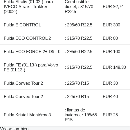
Fulda Stralis (01.02-) para
Combustible:
IVECO Stralis, Trakker
diésel, : 315/70
EUR 92,74
(2002-)
R22.5
Fulda E CONTROL
: 295/60 R22.5
EUR 300
Fulda ECO CONTROL 2
: 315/70 R22.5
EUR 80
Fulda ECO FORCE 2+ D9 - 0
: 295/60 R22.5
EUR 100
Fulda FE (01.13-) para Volvo
: 315/70 R22.5
EUR 148,39
FE (01.13-)
Fulda Conveo Tour 2
: 225/70 R15
EUR 30
Fulda Conveo Tour 2
: 225/70 R15
EUR 40
: llantas de
Fulda Kristall Montérov 3
invierno, : 195/65
EUR 25
R15
Véase también