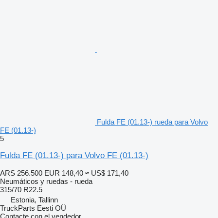
Fulda FE (01.13-) rueda para Volvo
FE (01.13-)
5
Fulda FE (01.13-) para Volvo FE (01.13-)
ARS 256.500
EUR 148,40
≈ US$ 171,40
Neumáticos y ruedas - rueda
315/70 R22.5
Estonia, Tallinn
TruckParts Eesti OÜ
Contacte con el vendedor