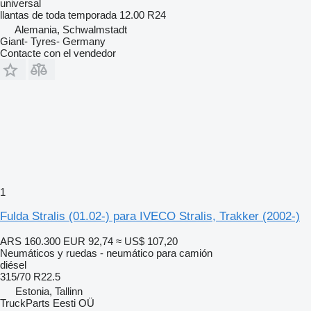
universal
llantas de toda temporada
12.00 R24
Alemania, Schwalmstadt
Giant- Tyres- Germany
Contacte con el vendedor
1
Fulda Stralis (01.02-) para IVECO Stralis, Trakker (2002-)
ARS 160.300
EUR 92,74
≈ US$ 107,20
Neumáticos y ruedas - neumático para camión
diésel
315/70 R22.5
Estonia, Tallinn
TruckParts Eesti OÜ