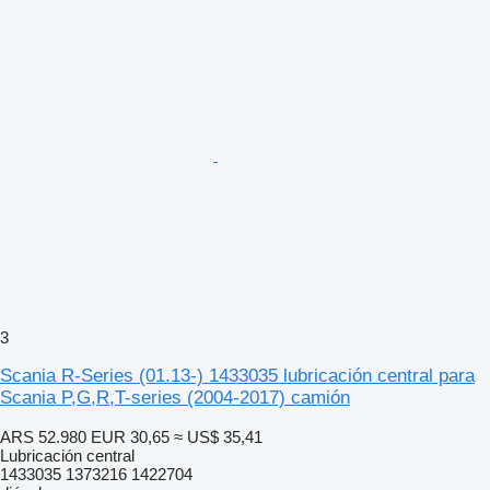
3
Scania R-Series (01.13-) 1433035 lubricación central para
Scania P,G,R,T-series (2004-2017) camión
ARS 52.980
EUR 30,65
≈ US$ 35,41
Lubricación central
1433035 1373216 1422704