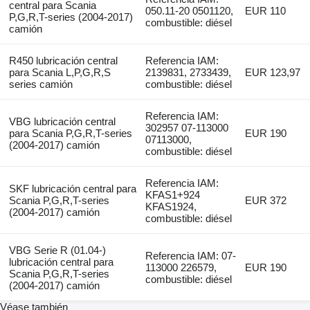
central para Scania
050.11-20 0501120,
EUR 110
P,G,R,T-series (2004-2017)
combustible: diésel
camión
R450 lubricación central
Referencia IAM:
para Scania L,P,G,R,S
2139831, 2733439,
EUR 123,97
series camión
combustible: diésel
Referencia IAM:
VBG lubricación central
302957 07-113000
para Scania P,G,R,T-series
EUR 190
07113000,
(2004-2017) camión
combustible: diésel
Referencia IAM:
SKF lubricación central para
KFAS1+924
Scania P,G,R,T-series
EUR 372
KFAS1924,
(2004-2017) camión
combustible: diésel
VBG Serie R (01.04-)
Referencia IAM: 07-
lubricación central para
113000 226579,
EUR 190
Scania P,G,R,T-series
combustible: diésel
(2004-2017) camión
Véase también