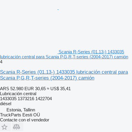
Scania R-Series (01.13-) 1433035
lubricación central para Scania P,G,R,T-series (2004-2017) camión
4
Scania R-Series (01.13-) 1433035 lubricación central para
Scania P,G,R,T-series (2004-2017) camión
ARS 52.980
EUR 30,65
≈ US$ 35,41
Lubricación central
1433035 1373216 1422704
diésel
Estonia, Tallinn
TruckParts Eesti OÜ
Contacte con el vendedor