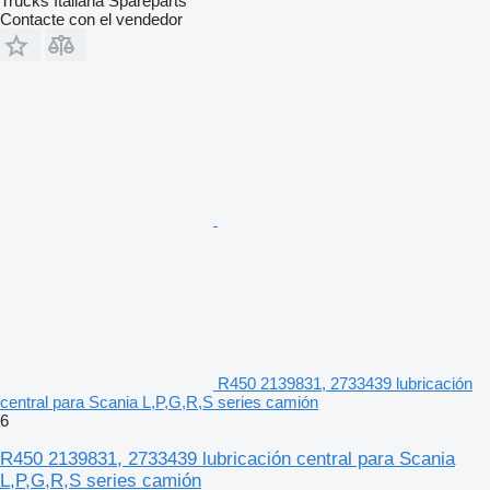
Trucks Italiana Spareparts
Contacte con el vendedor
R450 2139831, 2733439 lubricación
central para Scania L,P,G,R,S series camión
6
R450 2139831, 2733439 lubricación central para Scania
L,P,G,R,S series camión