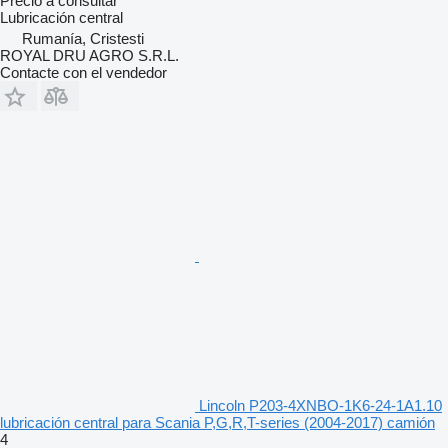
Precio a consultar
Lubricación central
Rumanía, Cristesti
ROYAL DRU AGRO S.R.L.
Contacte con el vendedor
Lincoln P203-4XNBO-1K6-24-1A1.10
lubricación central para Scania P,G,R,T-series (2004-2017) camión
4