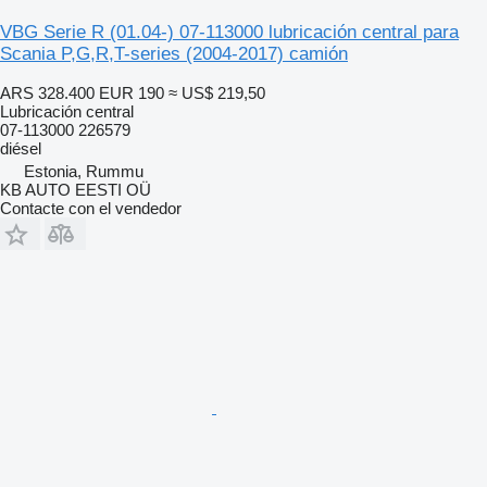
VBG Serie R (01.04-) 07-113000 lubricación central para
Scania P,G,R,T-series (2004-2017) camión
ARS 328.400
EUR 190
≈ US$ 219,50
Lubricación central
07-113000 226579
diésel
Estonia, Rummu
KB AUTO EESTI OÜ
Contacte con el vendedor