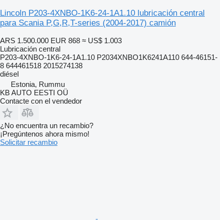
Lincoln P203-4XNBO-1K6-24-1A1.10 lubricación central
para Scania P,G,R,T-series (2004-2017) camión
ARS 1.500.000
EUR 868
≈ US$ 1.003
Lubricación central
P203-4XNBO-1K6-24-1A1.10 P2034XNBO1K6241A110 644-46151-
8 644461518 2015274138
diésel
Estonia, Rummu
KB AUTO EESTI OÜ
Contacte con el vendedor
¿No encuentra un recambio?
¡Pregúntenos ahora mismo!
Solicitar recambio