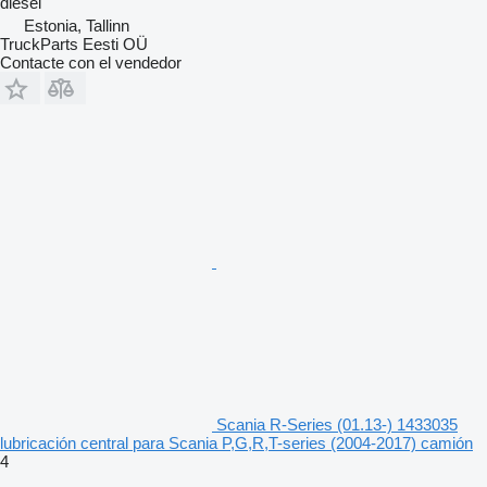
diésel
Estonia, Tallinn
TruckParts Eesti OÜ
Contacte con el vendedor
Scania R-Series (01.13-) 1433035
lubricación central para Scania P,G,R,T-series (2004-2017) camión
4