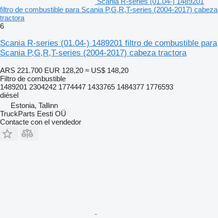
Scania R-series (01.04-) 1489201
filtro de combustible para Scania P,G,R,T-series (2004-2017) cabeza
tractora
6
Scania R-series (01.04-) 1489201 filtro de combustible para
Scania P,G,R,T-series (2004-2017) cabeza tractora
ARS 221.700
EUR 128,20
≈ US$ 148,20
Filtro de combustible
1489201 2304242 1774447 1433765 1484377 1776593
diésel
Estonia, Tallinn
TruckParts Eesti OÜ
Contacte con el vendedor