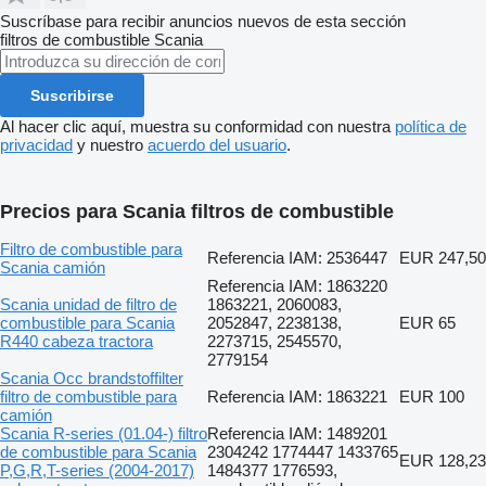
Suscríbase para recibir anuncios nuevos de esta sección
filtros de combustible
Scania
Suscribirse
Al hacer clic aquí, muestra su conformidad con nuestra
política de
privacidad
y nuestro
acuerdo del usuario
.
Precios para Scania filtros de combustible
Filtro de combustible para
Referencia IAM: 2536447
EUR 247,50
Scania camión
Referencia IAM: 1863220
Scania unidad de filtro de
1863221, 2060083,
combustible para Scania
2052847, 2238138,
EUR 65
R440 cabeza tractora
2273715, 2545570,
2779154
Scania Occ brandstoffilter
filtro de combustible para
Referencia IAM: 1863221
EUR 100
camión
Scania R-series (01.04-) filtro
Referencia IAM: 1489201
de combustible para Scania
2304242 1774447 1433765
EUR 128,23
P,G,R,T-series (2004-2017)
1484377 1776593,