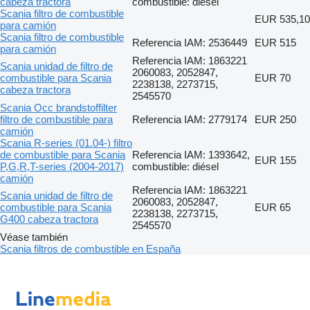
cabeza tractora
combustible: diésel
Scania filtro de combustible
EUR 535,10
para camión
Scania filtro de combustible
Referencia IAM: 2536449
EUR 515
para camión
Referencia IAM: 1863221
Scania unidad de filtro de
2060083, 2052847,
combustible para Scania
EUR 70
2238138, 2273715,
cabeza tractora
2545570
Scania Occ brandstoffilter
filtro de combustible para
Referencia IAM: 2779174
EUR 250
camión
Scania R-series (01.04-) filtro
de combustible para Scania
Referencia IAM: 1393642,
EUR 155
P,G,R,T-series (2004-2017)
combustible: diésel
camión
Referencia IAM: 1863221
Scania unidad de filtro de
2060083, 2052847,
combustible para Scania
EUR 65
2238138, 2273715,
G400 cabeza tractora
2545570
Véase también
Scania filtros de combustible en España