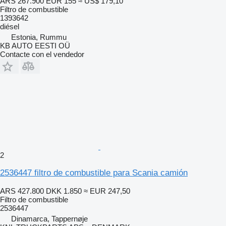
ARS 267.900
EUR 155
≈ US$ 179,10
Filtro de combustible
1393642
diésel
Estonia, Rummu
KB AUTO EESTI OÜ
Contacte con el vendedor
2
2536447 filtro de combustible para Scania camión
ARS 427.800
DKK 1.850
≈ EUR 247,50
Filtro de combustible
2536447
Dinamarca, Tappernøje