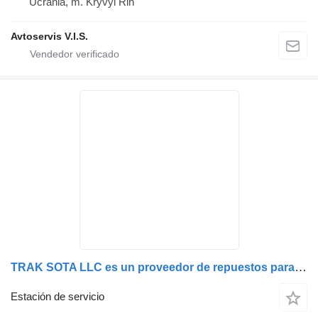
Ucrania, m. Kryvyi Rih
Avtoservis V.I.S.
TRAK SOTA LLC es un proveedor de repuestos para camiones, autobuses, remolques y equipos especiales europeos. La estación de reparación de camiones "TRAK SOTA" realiza reparaciones de camiones en Ivano-Frankivsk: DAF, VOLVO, MAN, IVECO, SCANIA, RENAULT, MERCEDES y otros
Estación de servicio