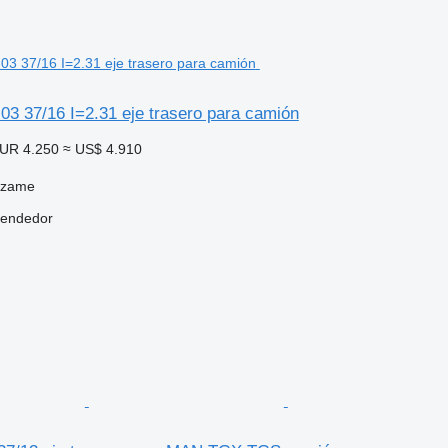
3 37/16 I=2.31 eje trasero para camión
UR 4.250
≈ US$ 4.910
dzame
vendedor