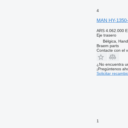
4
MAN HY-1350-1
ARS 4.062.000
E
Eje trasero
Bélgica, Han
Braem parts
Contacte con el 
¿No encuentra u
¡Pregúntenos ah
Solicitar recambi
1