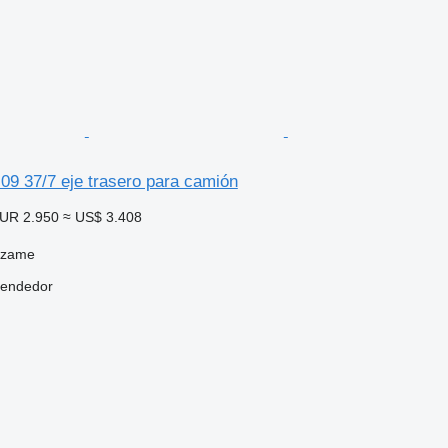
9 37/7 eje trasero para camión
UR 2.950
≈ US$ 3.408
dzame
vendedor