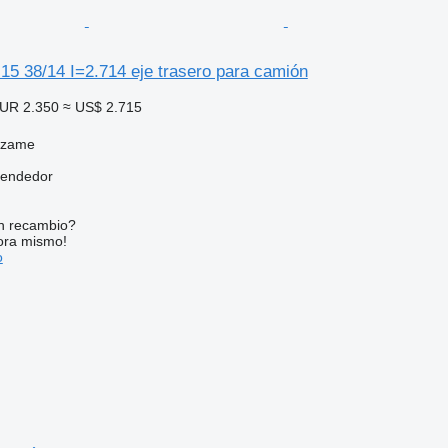
5 38/14 I=2.714 eje trasero para camión
UR 2.350
≈ US$ 2.715
dzame
vendedor
n recambio?
ora mismo!
o