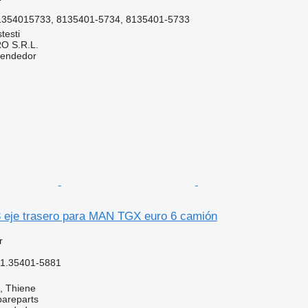
1354015733, 8135401-5734, 8135401-5733
testi
O S.R.L.
vendedor
 eje trasero para MAN TGX euro 6 camión
r
81.35401-5881
a, Thiene
pareparts