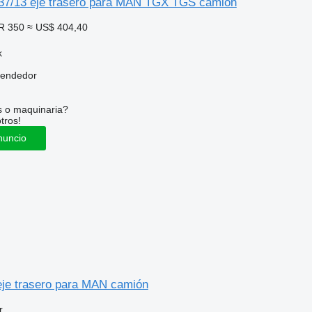
/13 eje trasero para MAN TGX TGS camión
R 350
≈ US$ 404,40
k
vendedor
s o maquinaria?
tros!
nuncio
je trasero para MAN camión
r