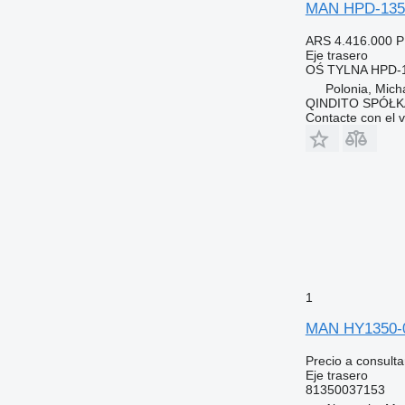
MAN HPD-1353
ARS 4.416.000
P
Eje trasero
OŚ TYLNA HPD-1
Polonia, Mich
QINDITO SPÓŁ
Contacte con el 
1
MAN HY1350-01
Precio a consulta
Eje trasero
81350037153