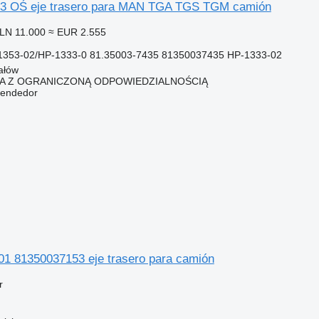
 OŚ eje trasero para MAN TGA TGS TGM camión
LN 11.000
≈ EUR 2.555
353-02/HP-1333-0 81.35003-7435 81350037435 HP-1333-02
ałów
KA Z OGRANICZONĄ ODPOWIEDZIALNOŚCIĄ
vendedor
 81350037153 eje trasero para camión
r