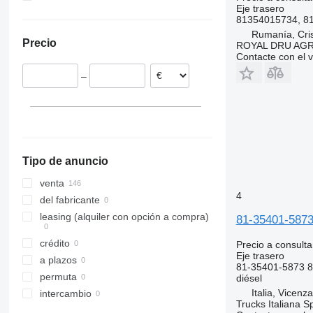
Eje trasero
Bélgica
81354015734, 8
Polonia
Rumanía, Cris
Precio
ROYAL DRU AGR
Países Bajos
Contacte con el 
España
–
Italia
Dinamarca
Alemania
Portugal
mostrar todos
Tipo de anuncio
venta
4
del fabricante
leasing (alquiler con opción a compra)
81-35401-5873
crédito
Precio a consulta
Eje trasero
a plazos
81-35401-5873 
permuta
diésel
Italia, Vicenz
intercambio
Trucks Italiana S