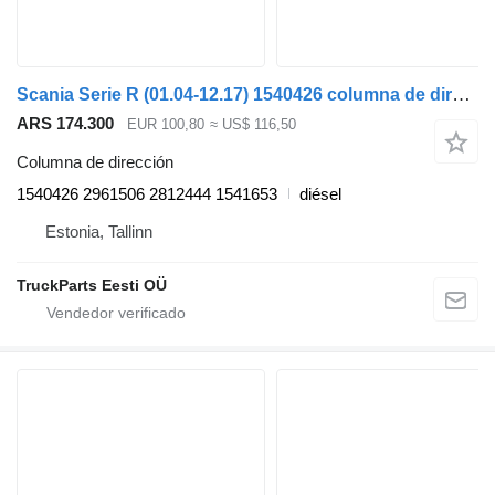
Scania Serie R (01.04-12.17) 1540426 columna de dirección para Scania P,G,R,T-series (2004-2017) cabeza tractora
ARS 174.300
EUR 100,80
≈ US$ 116,50
Columna de dirección
1540426 2961506 2812444 1541653
diésel
Estonia, Tallinn
TruckParts Eesti OÜ