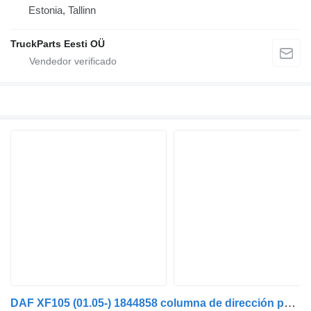
Estonia, Tallinn
TruckParts Eesti OÜ
DAF XF105 (01.05-) 1844858 columna de dirección para DAF XF95, XF105 (2001-2014) cabeza tractora