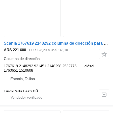
Scania 1767619 2148292 columna de dirección para Scania P,G,R,T-series (2004-2017) cabeza tractora
ARS 221.600
EUR 128,20
≈ US$ 148,10
Columna de dirección
1767619 2148292 921451 2148298 2532775
diésel
1760651 1510608
Estonia, Tallinn
TruckParts Eesti OÜ