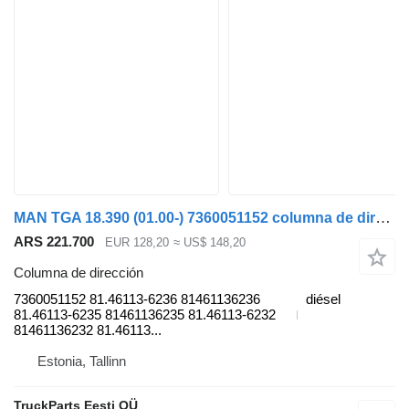
MAN TGA 18.390 (01.00-) 7360051152 columna de dirección para MAN 4-series, TGA (1993-2009) cabeza tractora
ARS 221.700
EUR 128,20
≈ US$ 148,20
Columna de dirección
7360051152 81.46113-6236 81461136236
diésel
81.46113-6235 81461136235 81.46113-6232
81461136232 81.46113...
Estonia, Tallinn
TruckParts Eesti OÜ