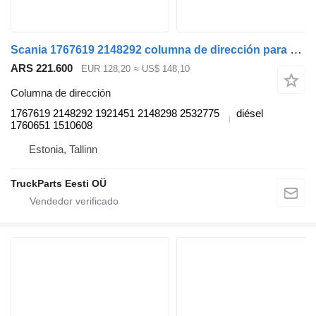
Scania 1767619 2148292 columna de dirección para Scania P,G,R,T-series (2004-2017) cabeza tractora
ARS 221.600
EUR 128,20
≈ US$ 148,10
Columna de dirección
1767619 2148292 1921451 2148298 2532775
diésel
1760651 1510608
Estonia, Tallinn
TruckParts Eesti OÜ