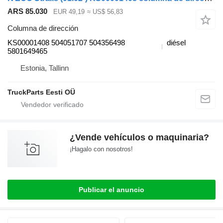
ARS 85.030
EUR 49,19
≈ US$ 56,83
Columna de dirección
KS00001408 504051707 504356498
diésel
5801649465
Estonia, Tallinn
TruckParts Eesti OÜ
¿Vende vehículos o maquinaria?
¡Hagalo con nosotros!
Publicar el anuncio