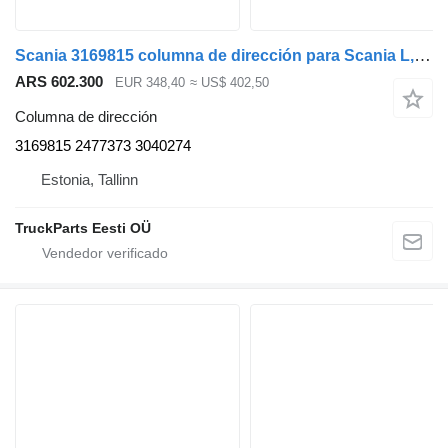
Scania 3169815 columna de dirección para Scania L,P,G,R,S-series (2016-) cabeza tractora
ARS 602.300
EUR 348,40
≈ US$ 402,50
Columna de dirección
3169815 2477373 3040274
Estonia, Tallinn
TruckParts Eesti OÜ