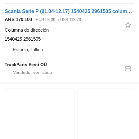
Scania Serie P (01.04-12.17) 1540425 2961505 columna de dirección para Scania P,G,R,T-series (2004-2017) cabeza tractora
ARS 170.100
EUR 98,39
≈ US$ 113,70
Columna de dirección
1540425 2961505
Estonia, Tallinn
TruckParts Eesti OÜ