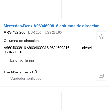
Mercedes-Benz A9604600816 columna de dirección para Mercedes-Benz Antos, Arocs, Actros MP4 (2012-) cabeza tractora
ARS 432.200
EUR 250
≈ US$ 288,90
Columna de dirección
A9604600816 A9604600316 9604600816
diésel
9604600316
Estonia, Tallinn
TruckParts Eesti OÜ