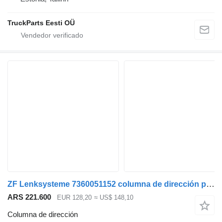
TruckParts Eesti OÜ
ZF Lenksysteme 7360051152 columna de dirección para MAN TGL, TGM, TGS, TGX (2005-2021) cabeza tractora
ARS 221.600
EUR 128,20
≈ US$ 148,10
Columna de dirección