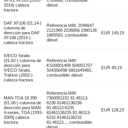
XF95, XF105 (2001-
1789668, combustible:
2014) cabeza
diésel
tractora
DAF XF106 (01.14-)
Referencia IAM: 2046647
columna de
2121965 2036856 1980136
dirección para DAF
EUR 149,19
1865583, combustible:
XF106 (2014-)
diésel
cabeza tractora
IVECO Stralis
(01.02-) columna de
Referencia IAM:
dirección para
KS00001408 504051707
EUR 49,19
IVECO Stralis,
504356498 5801649465,
Trakker (2002-)
combustible: diésel
cabeza tractora
Referencia IAM:
MAN TGA 18.390
7360051152 81.46113-
(01.00-) columna de
6236 81461136236
dirección para MAN
81.46113-6235
EUR 128,23
4-series, TGA (1993-
81461136235 81.46113-
2009) cabeza
6232 81461136232
tractora
81.46113..., combustible:
diésel