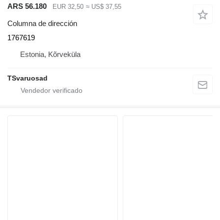
ARS 56.180
EUR 32,50
≈ US$ 37,55
Columna de dirección
1767619
Estonia, Kõrveküla
TSvaruosad