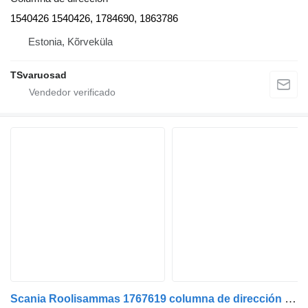
1540426 1540426, 1784690, 1863786
Estonia, Kõrveküla
TSvaruosad
Scania Roolisammas 1767619 columna de dirección para Scania R480 cabeza tractora