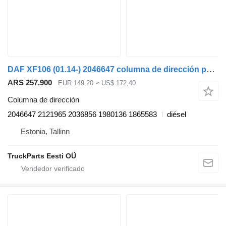
DAF XF106 (01.14-) 2046647 columna de dirección para DAF XF106 (2014-) cabeza tractora
ARS 257.900
EUR 149,20
≈ US$ 172,40
Columna de dirección
2046647 2121965 2036856 1980136 1865583
diésel
Estonia, Tallinn
TruckParts Eesti OÜ