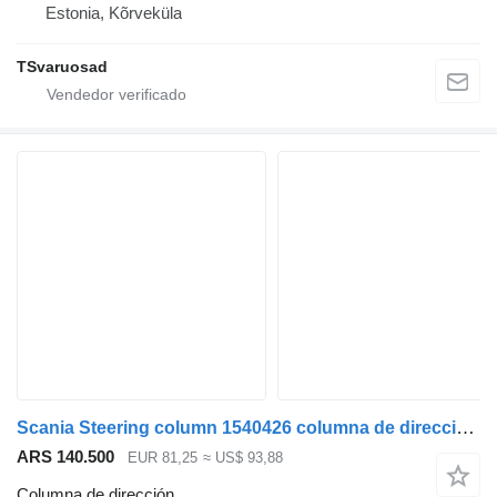
Estonia, Kõrveküla
TSvaruosad
Scania Steering column 1540426 columna de dirección para Scania R480 cabeza tractora
ARS 140.500
EUR 81,25
≈ US$ 93,88
Columna de dirección