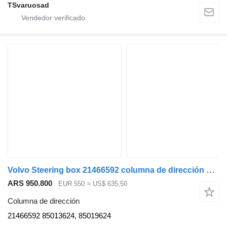
TSvaruosad
Volvo Steering box 21466592 columna de dirección para Volvo FH cabeza tractora
ARS 950.800
EUR 550
≈ US$ 635,50
Columna de dirección
21466592 85013624, 85019624