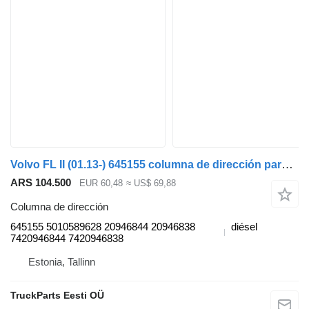
Volvo FL II (01.13-) 645155 columna de dirección para Volvo FL, FE (2013-) cabeza tractora
ARS 104.500
EUR 60,48
≈ US$ 69,88
Columna de dirección
645155 5010589628 20946844 20946838
diésel
7420946844 7420946838
Estonia, Tallinn
TruckParts Eesti OÜ