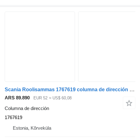
Scania Roolisammas 1767619 columna de dirección para Scania R480 cabeza tractora
ARS 89.890
EUR 52
≈ US$ 60,08
Columna de dirección
1767619
Estonia, Kõrveküla