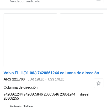
Volvo FL II (01.06-) 7420861244 columna de dirección para Volvo FL, FE (2005-2014) cabeza tractora
ARS 221.700
EUR 128,20
≈ US$ 148,20
Columna de dirección
7420861244 7420805846 20805846 20861244
diésel
20808255
Estonia, Tallinn