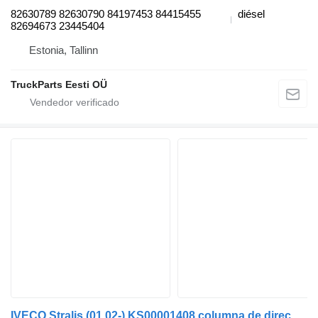
82630789 82630790 84197453 84415455
diésel
82694673 23445404
Estonia, Tallinn
TruckParts Eesti OÜ
IVECO Stralis (01.02-) KS00001408 columna de dirección para IVECO Stralis, Trakker (2002-) cabeza tractora