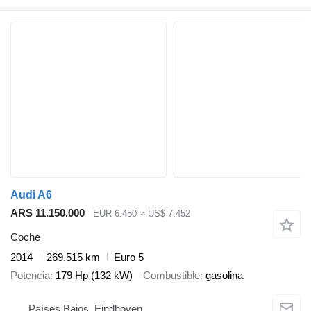
Audi A6
ARS 11.150.000
EUR 6.450
≈ US$ 7.452
Coche
2014
269.515 km
Euro 5
Potencia
179 Hp (132 kW)
Combustible
gasolina
Países Bajos, Eindhoven