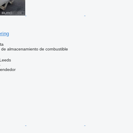
ering
ta
e de almacenamiento de combustible
 Leeds
B
vendedor