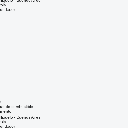
lliqueló - Buenos Aires
rola
vendedor
r
que de combustible
imento
lliqueló - Buenos Aires
rola
vendedor