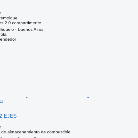
r
 remolque
es
2
0 compartimento
lliqueló - Buenos Aires
rola
vendedor
vo
2 EJES
r
e de almacenamiento de combustible