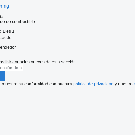
ering
ta
que de combustible
g
Ejes
1
 Leeds
B
vendedor
recibir anuncios nuevos de esta sección
uí, muestra su conformidad con nuestra
política de privacidad
y nuestro