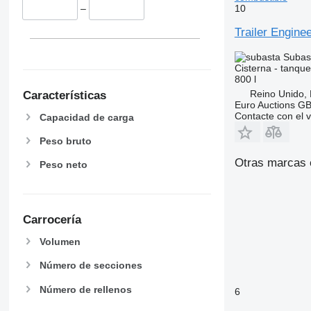
10
–
Trailer Engine
Subas
Cisterna - tanqu
800 l
Reino Unido,
Características
Euro Auctions G
Contacte con el 
Capacidad de carga
Peso bruto
Otras marcas 
Peso neto
Carrocería
Volumen
Número de secciones
Número de rellenos
6