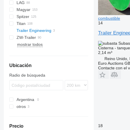
LAG
NG
BPDO
LPG
TF
EUT
ASW
TX
Stralis
Modulo
TSA
SSK
Magyar
BPO
KIP
SSL
0-3
TGS
Spitzer
TSA
STB
GSA
S-series
SA
L-series
CM
MACOLA
SCT
TS
combustible
14
Titan
STS
O-3
SR
SL
SF
LPG
Trailer Engineering
SK
OPL 38
Trailer Engine
ZW-Trailer
SP
ADR
97
NS
LPG
Subas
mostrar todos
TX
Cisterna - tanqu
2,14 m³
Reino Unido,
Euro Auctions G
Ubicación
Contacte con el 
Radio de búsqueda
Argentina
otros
Reino Unido
18
Precio