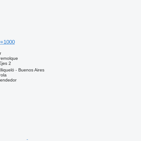
0+1000
r
 remolque
Ejes
2
lliqueló - Buenos Aires
rola
vendedor