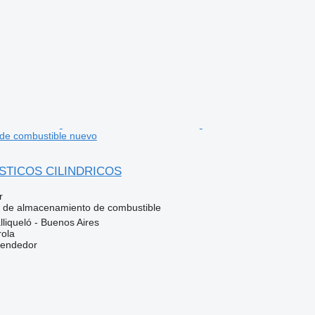
de combustible nuevo
STICOS CILINDRICOS
r
e de almacenamiento de combustible
lliqueló - Buenos Aires
rola
vendedor