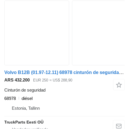
Volvo B12B (01.97-12.11) 68978 cinturón de seguridad para Volvo B6, B7, B9, B10, B12 bus (1978-2011) autobús
ARS 432.200
EUR 250
≈ US$ 288,90
Cinturón de seguridad
68978
diésel
Estonia, Tallinn
TruckParts Eesti OÜ