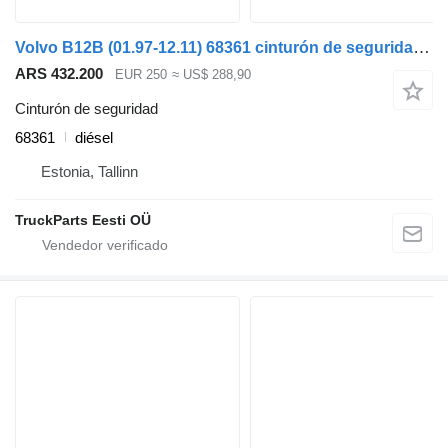
Volvo B12B (01.97-12.11) 68361 cinturón de seguridad para Volvo B6, B7, B9, B10, B12 bus (1978-2011) autobús
ARS 432.200
EUR 250
≈ US$ 288,90
Cinturón de seguridad
68361
diésel
Estonia, Tallinn
TruckParts Eesti OÜ