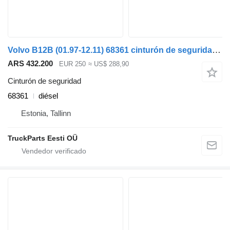
Volvo B12B (01.97-12.11) 68361 cinturón de seguridad para Volvo B6, B7, B9, B10, B12 bus (1978-2011) autobús
ARS 432.200
EUR 250
≈ US$ 288,90
Cinturón de seguridad
68361
diésel
Estonia, Tallinn
TruckParts Eesti OÜ