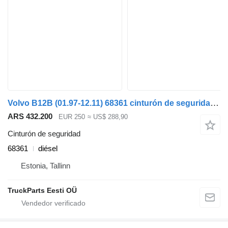
Volvo B12B (01.97-12.11) 68361 cinturón de seguridad para Volvo B6, B7, B9, B10, B12 bus (1978-2011) autobús
ARS 432.200
EUR 250
≈ US$ 288,90
Cinturón de seguridad
68361
diésel
Estonia, Tallinn
TruckParts Eesti OÜ