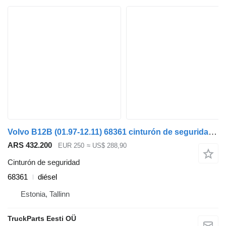
Volvo B12B (01.97-12.11) 68361 cinturón de seguridad para Volvo B6, B7, B9, B10, B12 bus (1978-2011) autobús
ARS 432.200
EUR 250
≈ US$ 288,90
Cinturón de seguridad
68361
diésel
Estonia, Tallinn
TruckParts Eesti OÜ