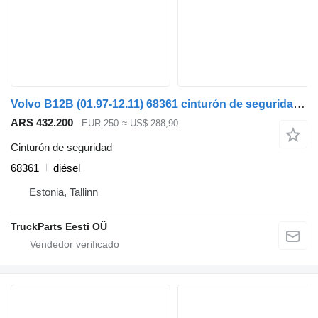
Volvo B12B (01.97-12.11) 68361 cinturón de seguridad para Volvo B6, B7, B9, B10, B12 bus (1978-2011) autobús
ARS 432.200
EUR 250
≈ US$ 288,90
Cinturón de seguridad
68361
diésel
Estonia, Tallinn
TruckParts Eesti OÜ