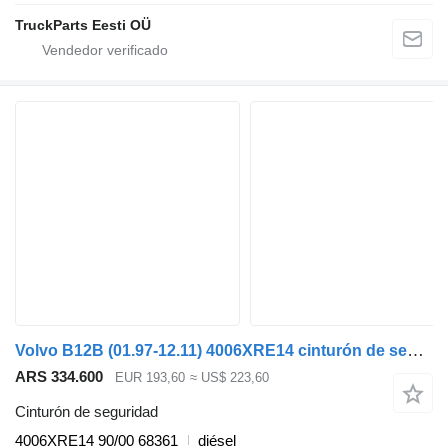
TruckParts Eesti OÜ
Volvo B12B (01.97-12.11) 4006XRE14 cinturón de seguridad para Volvo B6, B7, B9, B10, B12 bus (1978-2011) autobús
ARS 334.600
EUR 193,60
≈ US$ 223,60
Cinturón de seguridad
4006XRE14 90/00 68361
diésel