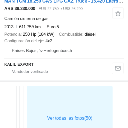
MAN TGM 18.250 GAS LPG GAZ Truck - 15.420 Liters - Complete all mete
ARS 39.330.000
EUR 22.750
≈ US$ 26.290
Camión cisterna de gas
2013
611.759 km
Euro 5
Potencia
250 Hp (184 kW)
Combustible
diésel
Configuración del eje
4x2
Países Bajos, 's-Hertogenbosch
KALIL EXPORT