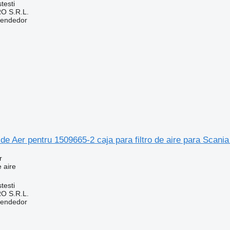
testi
O S.R.L.
vendedor
 de Aer pentru 1509665-2 caja para filtro de aire para Scan
r
e aire
testi
O S.R.L.
vendedor