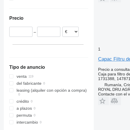
Estonia
Rumanía
Precio
Polonia
Dinamarca
–
Grecia
Lituania
Países Bajos
1
Bélgica
Capac Filtru d
mostrar todos
Tipo de anuncio
Precio a consulta
Caja para filtro d
venta
1731388, 14787
del fabricante
Rumanía, Cris
ROYAL DRU AGR
leasing (alquiler con opción a compra)
Contacte con el 
crédito
a plazos
permuta
intercambio