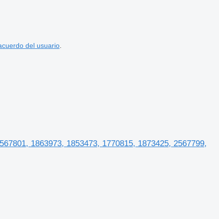
acuerdo del usuario
.
i: 2567801, 1863973, 1853473, 1770815, 1873425, 2567799,