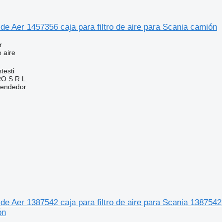
 de Aer 1457356 caja para filtro de aire para Scania camión
r
e aire
testi
O S.R.L.
vendedor
 de Aer 1387542 caja para filtro de aire para Scania 138754
ón