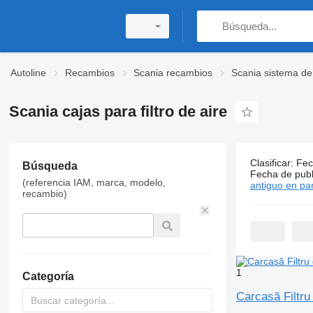
Autoline
Recambios
Scania recambios
Scania sistema de
Scania cajas para filtro de aire
Clasificar
:
Fec
119 anunci
Búsqueda
Fecha de publ
(referencia IAM, marca, modelo,
Precio:
ARS 2
antiguo en par
recambio)
1
Categoría
Carcasă Filtru