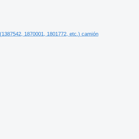
i (1387542, 1870001, 1801772, etc.) camión