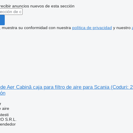
recibir anuncios nuevos de esta sección
uí, muestra su conformidad con nuestra
política de privacidad
y nuestro
 de Aer Cabină caja para filtro de aire para Scania (Codur
ión
r
e aire
testi
O S.R.L.
vendedor