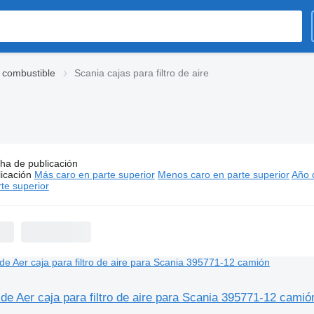
 combustible
Scania cajas para filtro de aire
ha de publicación
os:
Scania cajas para filtro de aire
icación
Más caro en parte superior
Menos caro en parte superior
Año d
6.000 - ARS 1.500.000
te superior
 de Aer caja para filtro de aire para Scania 395771-12 camió