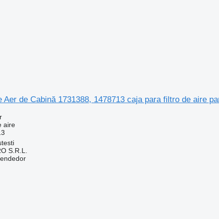
e Aer de Cabină 1731388, 1478713 caja para filtro de aire
r
e aire
13
testi
O S.R.L.
vendedor