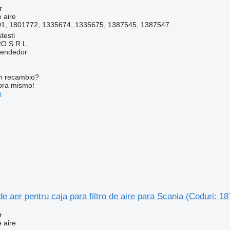
r
e aire
1, 1801772, 1335674, 1335675, 1387545, 1387547
testi
O S.R.L.
vendedor
n recambio?
ora mismo!
o
 de aer pentru caja para filtro de aire para Scania (Coduri:
r
e aire