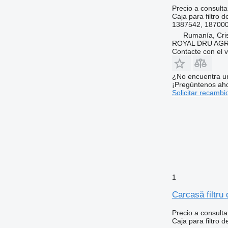
Precio a consulta
Caja para filtro d
1387542, 187000
Rumanía, Cris
ROYAL DRU AGR
Contacte con el 
¿No encuentra u
¡Pregúntenos ah
Solicitar recambi
1
Carcasă filtru
Precio a consulta
Caja para filtro d