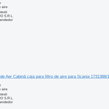
r
e aire
testi
O S.R.L.
vendedor
 de Aer Cabină caja para filtro de aire para Scania 173138
r
e aire
testi
O S.R.L.
vendedor