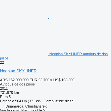
Neoplan SKYLINER autobús de dos
pisos
22
Neoplan SKYLINER
ARS 162.000.000
EUR 93.700
≈ US$ 108.300
Autobús de dos pisos
2011
731.978 km
Euro 5
Potencia
504 Hp (371 kW)
Combustible
diésel
Dinamarca, Christiansfeld
Vejstruproed Busimport ApS