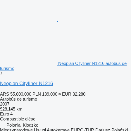
Neoplan Cityliner N1216 autobús de
turismo
7
Neoplan Cityliner N1216
ARS 55.800.000
PLN 139.000
≈ EUR 32.280
Autobús de turismo
2007
928.145 km
Euro 4
Combustible
diésel
Polonia, Kłodzko
Międzynarodowe Usługi Autokarowe EURO-TUR Dariusz Polański