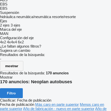
EBS
EBS
Suspensión
hidráulica
neumática/neumática
resorte/resorte
Ejes
2 ejes
3 ejes
Marca del eje
MAN
Configuración del eje
4x2
4x4x4
6x2
¿Le faltan algunos filtros?
Sugiera un cambio
Resultados de la búsqueda:
-
mostrar
Resultados de la búsqueda:
170 anuncios
Mostrar
170 anuncios:
Neoplan autobuses
Filtro
Clasificar
:
Fecha de publicación
Fecha de publicación
Más caro en parte superior
Menos caro en
parte superior
Año de fabricación - nuevo en parte superior
Año de