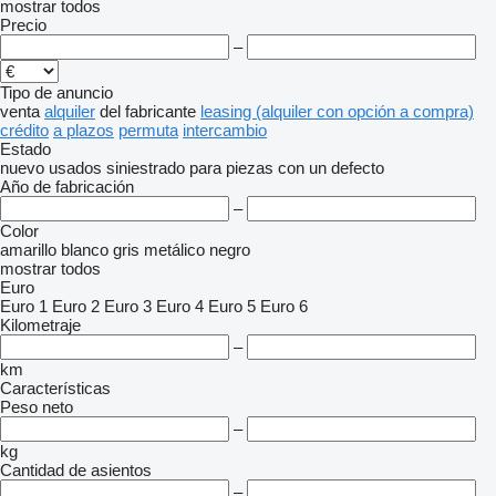
mostrar todos
Precio
–
Tipo de anuncio
venta
alquiler
del fabricante
leasing (alquiler con opción a compra)
crédito
a plazos
permuta
intercambio
Estado
nuevo
usados
siniestrado
para piezas
con un defecto
Año de fabricación
–
Color
amarillo
blanco
gris
metálico
negro
mostrar todos
Euro
Euro 1
Euro 2
Euro 3
Euro 4
Euro 5
Euro 6
Kilometraje
–
km
Características
Peso neto
–
kg
Cantidad de asientos
–