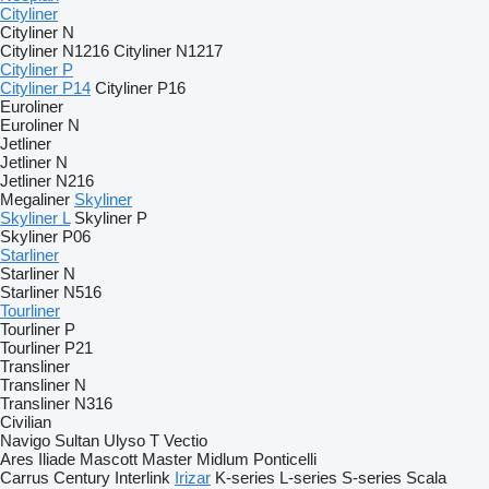
Cityliner
Cityliner N
Cityliner N1216
Cityliner N1217
Cityliner P
Cityliner P14
Cityliner P16
Euroliner
Euroliner N
Jetliner
Jetliner N
Jetliner N216
Megaliner
Skyliner
Skyliner L
Skyliner P
Skyliner P06
Starliner
Starliner N
Starliner N516
Tourliner
Tourliner P
Tourliner P21
Transliner
Transliner N
Transliner N316
Civilian
Navigo
Sultan
Ulyso T
Vectio
Ares
Iliade
Mascott
Master
Midlum
Ponticelli
Carrus
Century
Interlink
Irizar
K-series
L-series
S-series
Scala