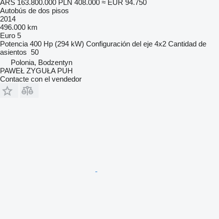
ARS 163.800.000
PLN 408.000
≈ EUR 94.750
Autobús de dos pisos
2014
496.000 km
Euro 5
Potencia
400 Hp (294 kW)
Configuración del eje
4x2
Cantidad de
asientos
50
Polonia, Bodzentyn
PAWEŁ ZYGUŁA PUH
Contacte con el vendedor