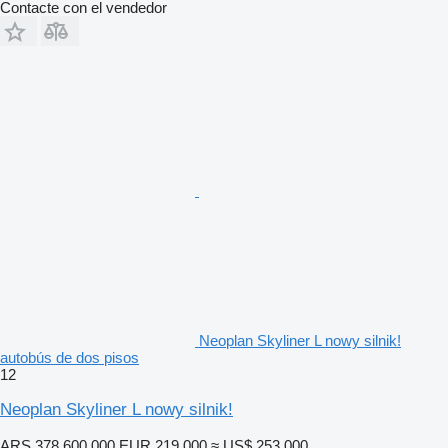
Contacte con el vendedor
Neoplan Skyliner L nowy silnik!
autobús de dos pisos
12
Neoplan Skyliner L nowy silnik!
ARS 378.600.000
EUR 219.000
≈ US$ 253.000