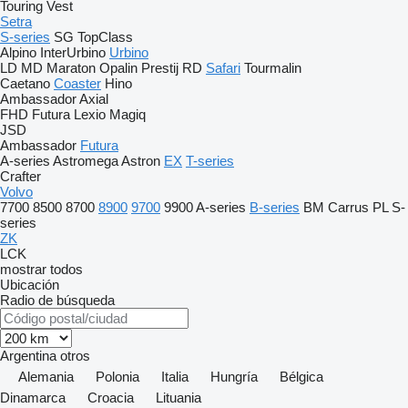
Touring
Vest
Setra
S-series
SG
TopClass
Alpino
InterUrbino
Urbino
LD
MD
Maraton
Opalin
Prestij
RD
Safari
Tourmalin
Caetano
Coaster
Hino
Ambassador
Axial
FHD
Futura
Lexio
Magiq
JSD
Ambassador
Futura
A-series
Astromega
Astron
EX
T-series
Crafter
Volvo
7700
8500
8700
8900
9700
9900
A-series
B-series
BM
Carrus
PL
S-
series
ZK
LCK
mostrar todos
Ubicación
Radio de búsqueda
Argentina
otros
Alemania
Polonia
Italia
Hungría
Bélgica
Dinamarca
Croacia
Lituania