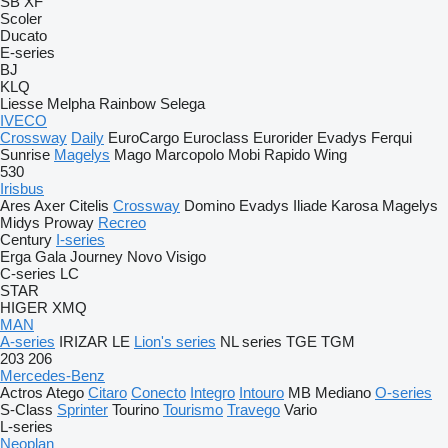
SB
XF
Scoler
Ducato
E-series
BJ
KLQ
Liesse
Melpha
Rainbow
Selega
IVECO
Crossway
Daily
EuroCargo
Euroclass
Eurorider
Evadys
Ferqui
Sunrise
Magelys
Mago
Marcopolo
Mobi
Rapido
Wing
530
Irisbus
Ares
Axer
Citelis
Crossway
Domino
Evadys
Iliade
Karosa
Magelys
Midys
Proway
Recreo
Century
I-series
Erga
Gala
Journey
Novo
Visigo
C-series
LC
STAR
HIGER
XMQ
MAN
A-series
IRIZAR
LE
Lion's series
NL series
TGE
TGM
203
206
Mercedes-Benz
Actros
Atego
Citaro
Conecto
Integro
Intouro
MB
Mediano
O-series
S-Class
Sprinter
Tourino
Tourismo
Travego
Vario
L-series
Neoplan