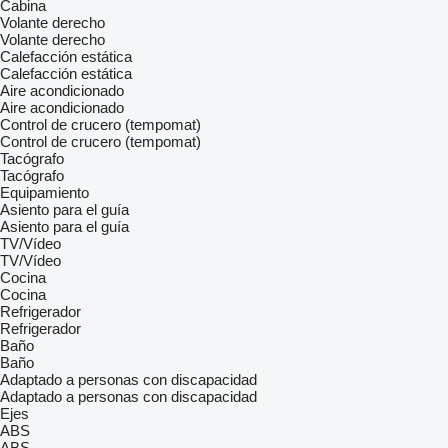
Cabina
Volante derecho
Volante derecho
Calefacción estática
Calefacción estática
Aire acondicionado
Aire acondicionado
Control de crucero (tempomat)
Control de crucero (tempomat)
Tacógrafo
Tacógrafo
Equipamiento
Asiento para el guía
Asiento para el guía
TV/Vídeo
TV/Vídeo
Cocina
Cocina
Refrigerador
Refrigerador
Baño
Baño
Adaptado a personas con discapacidad
Adaptado a personas con discapacidad
Ejes
ABS
ABS